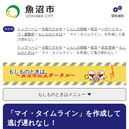
ペ
メ
ー
ニ
ジ
ュ
の
ー
先
を
トップページ
>
分類でさがす
>
くらしの情報
>
防災
>
ハザードマッ
現在地
頭
飛
プ・避難所
>
もしものときは
>
「マイ・タイムライン」を作成して逃
で
ば
げ遅れなし！
す
し
トップページ
>
分類でさがす
>
くらしの情報
>
防災
>
防災啓発
>
もし
。
て
ものときは
>
「マイ・タイムライン」を作成して逃げ遅れなし！
本
文
へ
もしものときは
もしものときはメニュー
本
「マイ・タイムライン」を作成して
文
逃げ遅れなし！