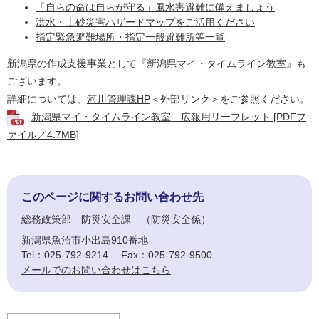
「自らの命は自らが守る」風水害避難に備えましょう
洪水・土砂災害ハザードマップをご活用ください
指定緊急避難場所・指定一般避難所等一覧
新潟県の作成支援事業として『新潟県マイ・タイムライン教室』も
ございます。
詳細については、
河川管理課HP
＜外部リンク＞
をご参照ください。
新潟県マイ・タイムライン教室 広報用リーフレット [PDFフ
ァイル／4.7MB]
このページに関するお問い合わせ先
総務政策部
防災安全課
防災安全係
新潟県魚沼市小出島910番地
Tel：025-792-9214
Fax：025-792-9500
メールでのお問い合わせはこちら