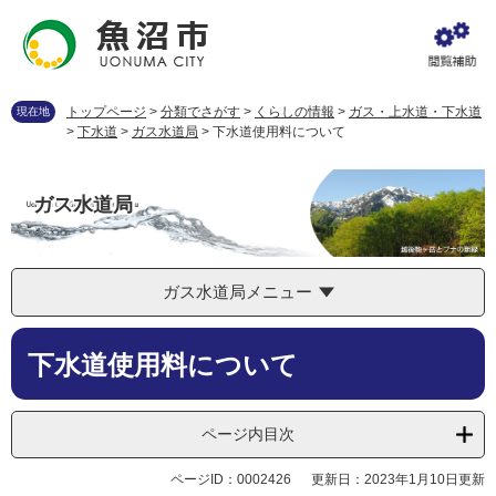
ペ
メ
ー
ニ
ジ
ュ
の
ー
先
を
トップページ
>
分類でさがす
>
くらしの情報
>
ガス・上水道・下水道
現在地
頭
飛
>
下水道
>
ガス水道局
>
下水道使用料について
で
ば
す
し
。
て
ガス水道局
本
文
へ
ガス水道局メニュー
本
下水道使用料について
文
ページ内目次
ページID：0002426
更新日：2023年1月10日更新