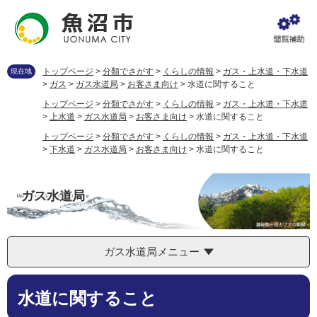
ペ
メ
ー
ニ
ジ
ュ
の
ー
先
を
トップページ
>
分類でさがす
>
くらしの情報
>
ガス・上水道・下水道
現在地
頭
飛
>
ガス
>
ガス水道局
>
お客さま向け
>
水道に関すること
で
ば
トップページ
>
分類でさがす
>
くらしの情報
>
ガス・上水道・下水道
す
し
>
上水道
>
ガス水道局
>
お客さま向け
>
水道に関すること
。
て
トップページ
>
分類でさがす
>
くらしの情報
>
ガス・上水道・下水道
本
>
下水道
>
ガス水道局
>
お客さま向け
>
水道に関すること
文
へ
ガス水道局
ガス水道局メニュー
本
水道に関すること
文