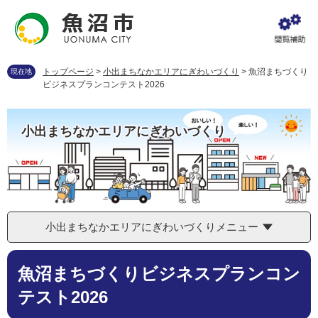
ペ
メ
ー
ニ
ジ
ュ
の
ー
先
を
トップページ
>
小出まちなかエリアにぎわいづくり
>
魚沼まちづくり
現在地
頭
飛
ビジネスプランコンテスト2026
で
ば
す
し
。
て
小出まちなかエリアにぎわいづくり
本
文
へ
小出まちなかエリアにぎわいづくりメニュー
本
魚沼まちづくりビジネスプランコン
文
テスト2026