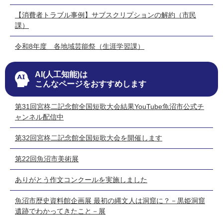
【消費者トラブル事例】サブスクリプションの解約（市民
課）
令和8年度 各地域芸能祭（生涯学習課）
AI(人工知能)は
こんなページをおすすめします
第31回宮柊二記念館全国短歌大会結果YouTube魚沼市公式チ
ャンネル配信中
第32回宮柊二記念館全国短歌大会を開催します
第22回魚沼市美術展
ありがとう作文コンクールを実施しました
魚沼市歴史資料館企画展 最初の縄文人は洞窟に？－黒姫洞窟
遺跡でわかってきたこと－展