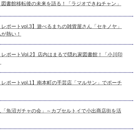
、図書館移転後の未来を語る！「ラジオできねチャン」
レポートvol.3】遊べるまちの雑貨屋さん「セキノヤ」
ムが熱い！
レポートVol.2】店内はまるで隠れ家図書館！「小川印
う
レポートvol.1】南本町の手芸店「マルサン」でポーチ
人「魚沼ガチャの会」～カプセルトイで小出商店街を活