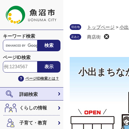
ペ
メ
ー
ニ
ジ
ュ
の
ー
トップページ
>
小出
現在地
先
を
キーワード検索
商店街
足あと
頭
飛
G
で
ば
o
す
し
o
ページID検索
。
て
g
本
l
小出まちな
文
e
ページID検索とは？
へ
カ
ス
タ
詳細検索
ム
検
くらしの情報
索
子育て・教育