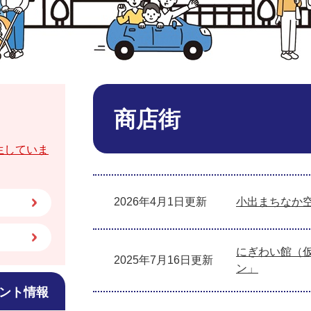
本
文
商店街
生していま
2026年4月1日更新
小出まちなか
にぎわい館（
2025年7月16日更新
ン」
ント情報