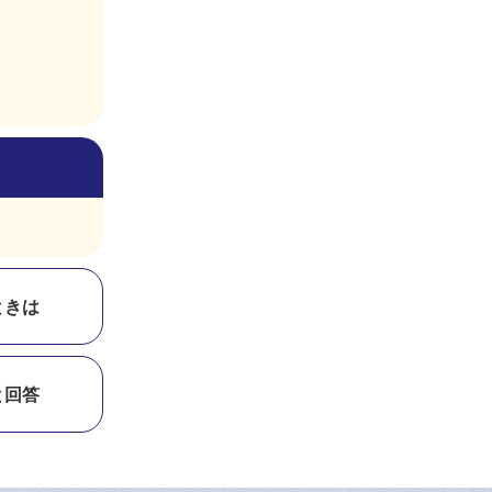
ときは
と回答