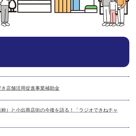
空き店舗活用促進事業補助金
仮称）と小出商店街の今後を語る！「ラジオできねチャ