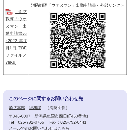
消防戦隊「ウオヌマン」出動申請書
＜外部リンク＞
消防
戦隊「ウオ
ヌマン」出
動申請書ve
r.2022年7
月1日 [PDF
ファイル／
76KB]
このページに関するお問い合わせ先
消防本部
総務課
消防団係
〒946-0007
新潟県魚沼市四日町450番地1
Tel：025-792-0765
Fax：025-792-8441
メールでのお問い合わせはこちら