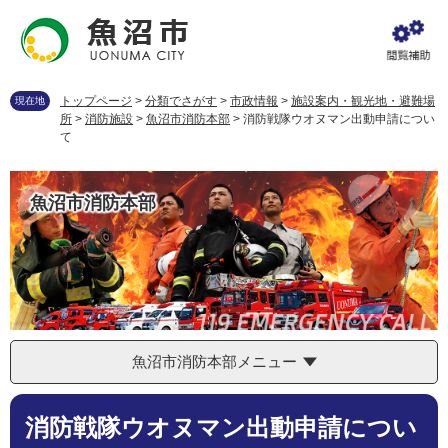
ペ
メ
ー
ニ
ジ
ュ
の
ー
先
を
トップページ
>
分類でさがす
>
市政情報
>
施設案内・観光地・避難場
現在地
頭
飛
所
>
消防施設
>
魚沼市消防本部
>
消防戦隊ウオヌマン出動申請につい
で
ば
て
す
し
。
て
本
魚沼市消防本部
文
へ
魚沼市消防本部メニュー
本
消防戦隊ウオヌマン出動申請につい
文