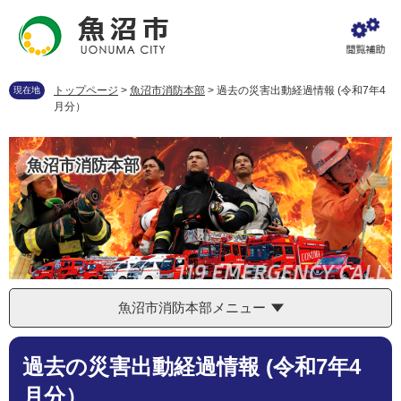
ペ
メ
ー
ニ
ジ
ュ
の
ー
先
を
トップページ
>
魚沼市消防本部
>
過去の災害出動経過情報 (令和7年4
現在地
頭
飛
月分）
で
ば
す
し
。
て
魚沼市消防本部
本
文
へ
魚沼市消防本部メニュー
本
過去の災害出動経過情報 (令和7年4
文
月分）