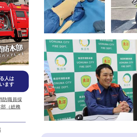
る人は
います
消防職員採
本部（総務
部