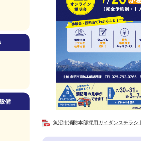
き
設備
魚沼市消防本部採用ガイダンスチラシ [PD