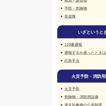
救急・講習会
予防・危険物
音楽隊
いざというと
119番通報
通報するか迷ったときは
応急手当
火災予防・消防用
火災予防
危険物・消防用設備
違反対象物の公表制度