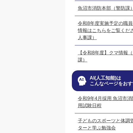
魚沼市消防本部（警防課
令和8年度実施予定の職
情報はこちらをご覧くだ
人事課）
【令和8年度】クマ情報
課）
AI(人工知能)は
こんなページをおす
令和9年4月採用 魚沼市
用試験日程
子どものスポーツと体調
ターと学ぶ勉強会