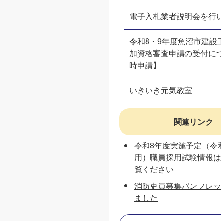
電子入札業者説明会を行
令和8・9年度魚沼市建設
加資格審査申請の受付に
時申請】
いきいき元気教室
関連リンク
令和8年度実施予定（令
用）職員採用試験情報は
覧ください
消防吏員募集パンフレッ
ました