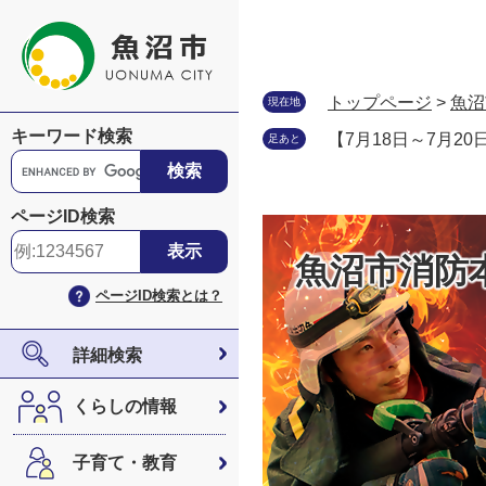
ペ
メ
ー
ニ
ジ
ュ
の
ー
トップページ
>
魚沼
現在地
先
を
キーワード検索
【7月18日～7月2
足あと
頭
飛
G
で
ば
o
す
し
o
ページID検索
。
て
g
本
l
魚沼市消防
文
e
ページID検索とは？
へ
カ
ス
タ
詳細検索
ム
検
くらしの情報
索
子育て・教育