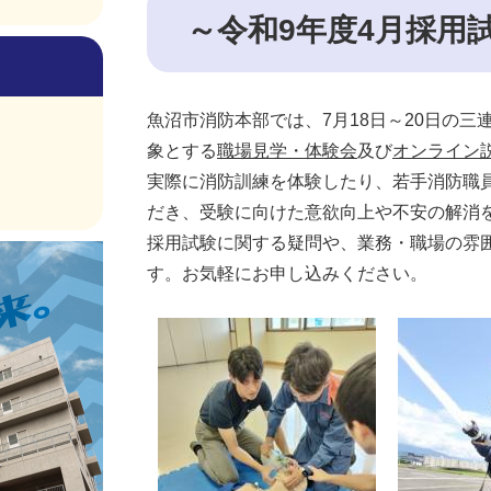
～令和9年度4月採用
​魚沼市消防本部では、7月18日～20日
象とする
職場見学・体験会
及び
オンライン
実際に消防訓練を体験したり、若手消防職
だき、受験に向けた意欲向上や不安の解消
採用試験に関する疑問や、業務・職場の雰
す。お気軽にお申し込みください。