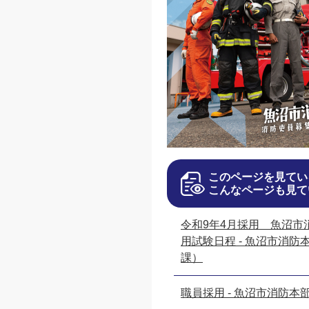
このページを見てい
こんなページも見て
令和9年4月採用 魚沼市
用試験日程 - 魚沼市消防
課）
職員採用 - 魚沼市消防本