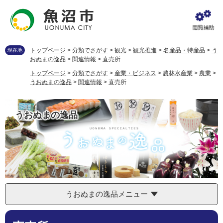
ペ
メ
ー
ニ
ジ
ュ
の
ー
先
を
トップページ
>
分類でさがす
>
観光
>
観光推進
>
名産品・特産品
>
う
現在地
頭
飛
おぬまの逸品
>
関連情報
>
直売所
で
ば
トップページ
>
分類でさがす
>
産業・ビジネス
>
農林水産業
>
農業
>
す
し
うおぬまの逸品
>
関連情報
>
直売所
。
て
本
文
うおぬまの逸品
へ
うおぬまの逸品メニュー
本