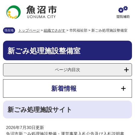
ペ
メ
ー
ニ
ジ
ュ
の
ー
先
を
トップページ
>
組織でさがす
>
市民福祉部
>
新ごみ処理施設整備室
現在地
頭
飛
で
ば
本
す
し
新ごみ処理施設整備室
文
。
て
本
文
ページ内目次
へ
新着情報
新ごみ処理施設サイト
2026年7月30日更新
魚沼市新ごみ処理施設整備・運営事業入札公告及び入札説明書