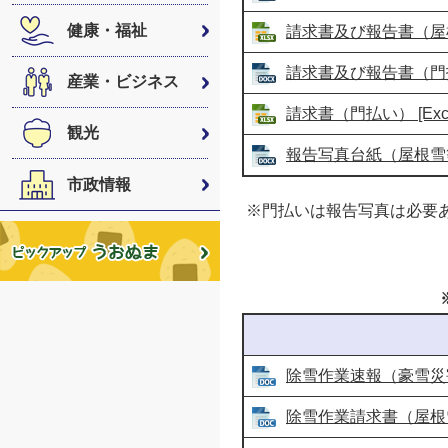
健康・福祉
請求書及び報告書（屋根雪
請求書及び報告書（門払い
産業・ビジネス
請求書（門払い） [Exc
観光
報告写真台紙（屋根雪等）
市政情報
※門払いは報告写真は必要
除雪作業速報（豪雪災害用
除雪作業請求書（屋根雪等