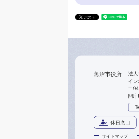
魚沼市役所
法人番
インボ
〒9
開庁
Te
休日窓口
サイトマップ