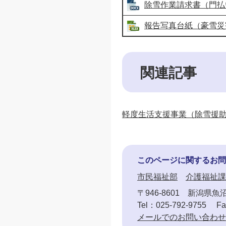
除雪作業請求書（門払い豪
報告写真台紙（豪雪災害用
関連記事
軽度生活支援事業（除雪援
このページに関するお問
市民福祉部
介護福祉課
〒946-8601
新潟県魚沼
Tel：025-792-9755
Fa
メールでのお問い合わせ