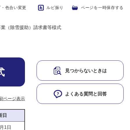
ズ・色合い変更
ルビ振り
ページを一時保存する
事業（除雪援助）請求書等様式
式
見つからないときは
よくある質問と回答
刷ページ表示
新日
1月1日