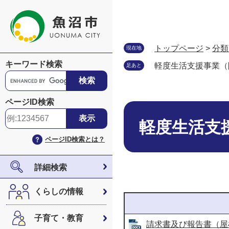
ペ
メ
ー
ニ
ジ
ュ
の
ー
トップページ
>
分類
現在地
先
を
キーワード検索
軽度生活支援事業（
足あと
頭
飛
G
で
ば
o
す
し
o
ページID検索
。
て
本
g
本
文
l
軽度生活支
文
e
ページID検索とは？
へ
カ
ス
タ
詳細検索
ム
検
くらしの情報
索
子育て・教育
請求書及び報告書（屋根雪