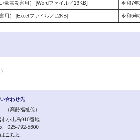
雪災害用） [Wordファイル／13KB]
令和7年
） [Excelファイル／12KB]
令和6年
助）
い合わせ先
高齢福祉係
市小出島910番地
x：025-792-5600
はこちら