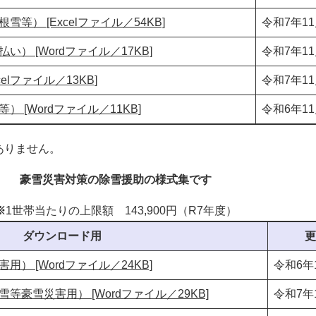
等） [Excelファイル／54KB]
令和7年1
） [Wordファイル／17KB]
令和7年1
elファイル／13KB]
令和7年1
 [Wordファイル／11KB]
令和6年1
ありません。
豪雪災害対策の除雪援助の様式集です
※
1世帯当たりの上限額 143,900円（R7年度）​
ダウンロード用
更
） [Wordファイル／24KB]
令和6年
豪雪災害用） [Wordファイル／29KB]
令和7年