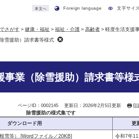
Foreign language
文字サイ
本文へ
でさがす
>
健康・福祉
>
福祉・介護
>
高齢者
>
軽度生活支援
除雪援助）請求書等様式
援事業（除雪援助）請求書等様
ページID：0002145
更新日：2026年2月5日更新
印
除雪援助の様式集です
ダウンロード用
更
等） [Wordファイル／20KB]
令和7年1