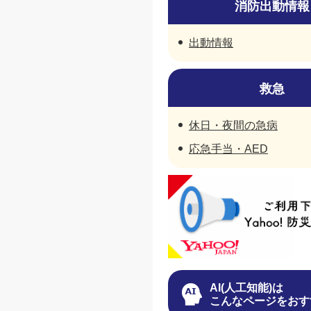
消防出動情報
出動情報
救急
休日・夜間の急病
応急手当・AED
AI(人工知能)は
こんなページをおす