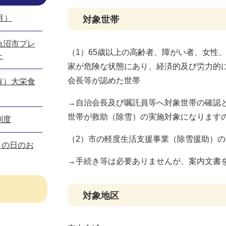
月）
対象世帯
魚沼市プレ
（1）65歳以上の高齢者、障がい者、女性
た
家が危険な状態にあり、経済的及び労力的
会長等が認めた世帯
有）大栄食
→自治会長及び嘱託員等へ対象世帯の確認
世帯が救助（除雪）の実施対象になります
制度
（2）市の軽度生活支援事業（除雪援助）
きの日のお
→手続き等は必要ありませんが、案内文書
対象地区