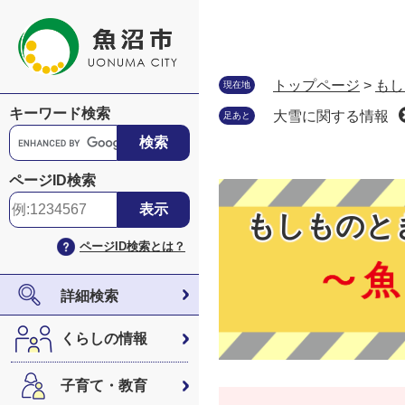
ペ
メ
ー
ニ
ジ
ュ
の
ー
トップページ
>
もし
現在地
先
を
キーワード検索
大雪に関する情報
足あと
頭
飛
G
で
ば
o
す
し
o
ページID検索
。
て
g
本
l
もしものと
文
e
ページID検索とは？
へ
カ
ス
タ
詳細検索
ム
検
くらしの情報
索
子育て・教育