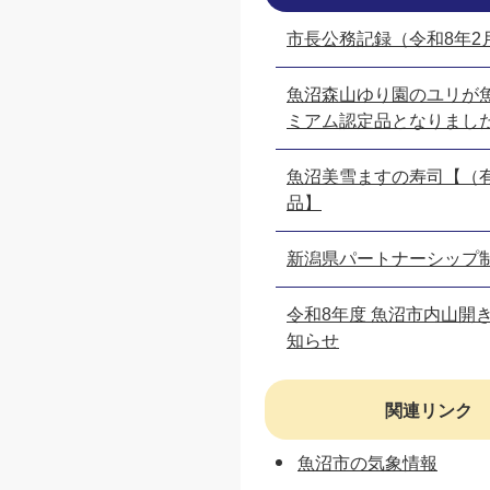
市長公務記録（令和8年2
魚沼森山ゆり園のユリが
ミアム認定品となりまし
魚沼美雪ますの寿司【（
品】
新潟県パートナーシップ
令和8年度 魚沼市内山開
知らせ
関連リンク
魚沼市の気象情報