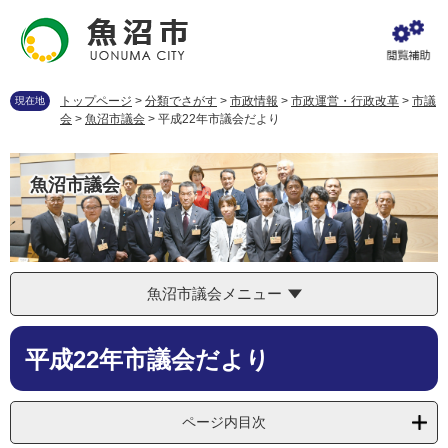
ペ
メ
ー
ニ
ジ
ュ
の
ー
先
を
トップページ
>
分類でさがす
>
市政情報
>
市政運営・行政改革
>
市議
現在地
頭
飛
会
>
魚沼市議会
>
平成22年市議会だより
で
ば
す
し
。
て
魚沼市議会
本
文
へ
魚沼市議会メニュー
本
平成22年市議会だより
文
ページ内目次