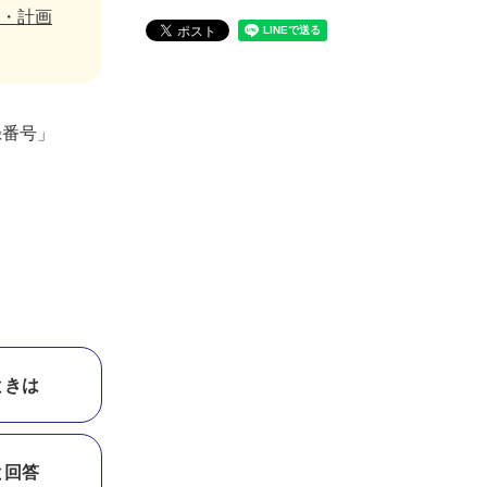
・計画
録番号」
ときは
と回答