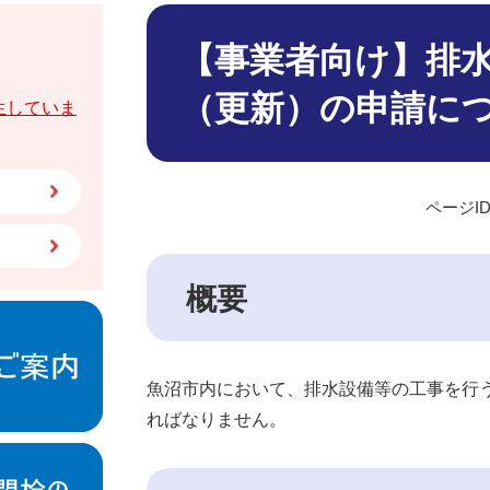
本
文
【事業者向け】排
（更新）の申請に
生していま
ページID
概要
魚沼市内において、排水設備等の工事を行
ればなりません。