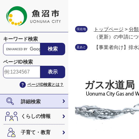
ペ
メ
ー
ニ
ジ
ュ
の
ー
トップページ
>
分類
現在地
先
を
（更新）の申請につ
キーワード検索
頭
飛
G
【事業者向け】排水
足あと
で
ば
o
す
し
o
ページID検索
。
て
g
本
l
文
e
ガス水道局
ページID検索とは？
へ
カ
ス
タ
詳細検索
ム
検
くらしの情報
索
子育て・教育