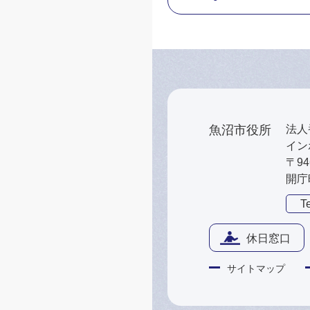
魚沼市役所
法人番
インボ
〒9
開庁
Te
休日窓口
サイトマップ