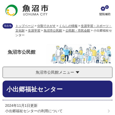
ペ
メ
ー
ニ
ジ
ュ
の
ー
先
を
トップページ
>
分類でさがす
>
くらしの情報
>
生涯学習・スポーツ・
現在地
頭
飛
文化財
>
生涯学習
>
魚沼市公民館
>
公民館・市民会館
>
小出郷福祉セ
で
ば
ンター
す
し
。
て
本
魚沼市公民館
文
へ
魚沼市公民館メニュー
本
小出郷福祉センター
文
2024年11月1日更新
小出郷福祉センターの利用について