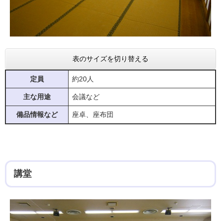
表のサイズを切り替える
定員
約20人
主な用途
会議など
備品情報など
座卓、座布団
講堂