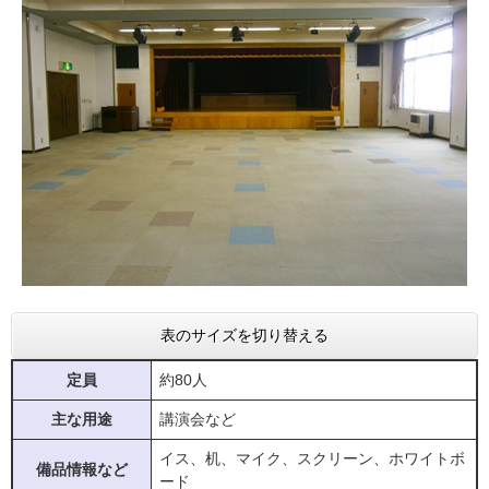
表のサイズを切り替える
定員
約80人
主な用途
講演会など
イス、机、マイク、スクリーン、ホワイトボ
備品情報など
ード