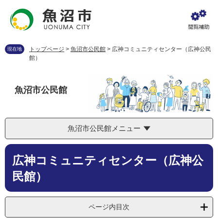
ペ
メ
ー
ニ
ジ
ュ
の
ー
先
を
トップページ
>
魚沼市公民館
>
広神コミュニティセンター（広神公民
現在地
頭
飛
館）
で
ば
す
し
。
て
魚沼市公民館
本
文
へ
魚沼市公民館メニュー
本
広神コミュニティセンター（広神公
文
民館）
ページ内目次