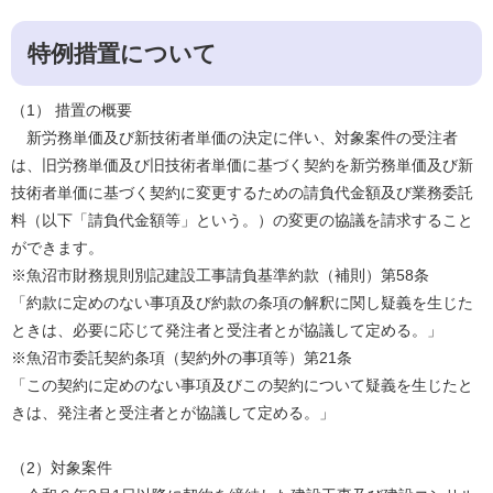
特例措置について
（1） 措置の概要
新労務単価及び新技術者単価の決定に伴い、対象案件の受注者
は、旧労務単価及び旧技術者単価に基づく契約を新労務単価及び新
技術者単価に基づく契約に変更するための請負代金額及び業務委託
料（以下「請負代金額等」という。）の変更の協議を請求すること
ができます。
※魚沼市財務規則別記建設工事請負基準約款（補則）第58条
「約款に定めのない事項及び約款の条項の解釈に関し疑義を生じた
ときは、必要に応じて発注者と受注者とが協議して定める。」
※魚沼市委託契約条項（契約外の事項等）第21条
「この契約に定めのない事項及びこの契約について疑義を生じたと
きは、発注者と受注者とが協議して定める。」
（2）対象案件