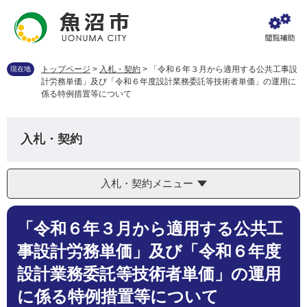
ペ
メ
ー
ニ
ジ
ュ
の
ー
先
を
トップページ
>
入札・契約
>
「令和６年３月から適用する公共工事設
現在地
頭
飛
計労務単価」及び「令和６年度設計業務委託等技術者単価」の運用に
で
ば
係る特例措置等について
す
し
。
て
本
入札・契約
文
へ
入札・契約メニュー
本
「令和６年３月から適用する公共工
文
事設計労務単価」及び「令和６年度
設計業務委託等技術者単価」の運用
に係る特例措置等について