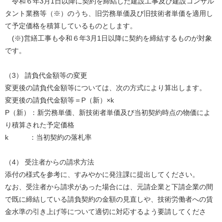
令和６年3月1日以降に契約を締結した建設工事及び建設コンサル
タント業務等（※）のうち、旧労務単価及び旧技術者単価を適用し
て予定価格を積算しているものとします。
(※)営繕工事も令和６年3月1日以降に契約を締結するものが対象
です。
（3） 請負代金額等の変更
変更後の請負代金額等については、次の方式により算出します。
変更後の請負代金額等＝P（新）×k
P（新）：新労務単価、新技術者単価及び当初契約時点の物価によ
り積算された予定価格
k ：当初契約の落札率
（4） 受注者からの請求方法
添付の様式を参考に、すみやかに発注課に提出してください。
なお、受注者から請求があった場合には、元請企業と下請企業の間
で既に締結している請負契約の金額の見直しや、技術労働者への賃
金水準の引き上げ等について適切に対応するよう要請してくださ