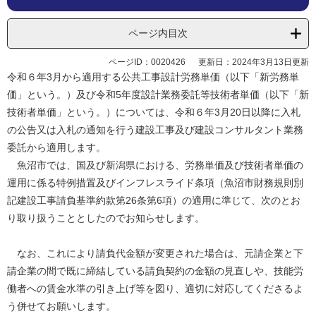
ページ内目次
ページID：0020426
更新日：2024年3月13日更新
令和６年3月から適用する公共工事設計労務単価（以下「新労務単
価」という。）及び令和5年度設計業務委託等技術者単価（以下「新
技術者単価」という。）については、令和６年3月20日以降に入札
の公告又は入札の通知を行う建設工事及び建設コンサルタント業務
委託から適用します。
魚沼市では、国及び新潟県における、労務単価及び技術者単価の
運用に係る特例措置及びインフレスライド条項（魚沼市財務規則別
記建設工事請負基準約款第26条第6項）の適用に準じて、次のとお
り取り扱うこととしたのでお知らせします。
なお、これにより請負代金額が変更された場合は、元請企業と下
請企業の間で既に締結している請負契約の金額の見直しや、技能労
働者への賃金水準の引き上げ等を図り、適切に対応してくださるよ
う併せてお願いします。