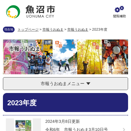
ペ
メ
ー
ニ
ジ
ュ
の
ー
先
を
トップページ
>
市報うおぬま
>
市報うおぬま
>
2023年度
現在地
頭
飛
で
ば
す
し
市報うおぬま
。
て
本
文
へ
市報うおぬまメニュー
本
2023年度
文
2024年3月8日更新
令和6年 市報うおぬま3月10日号