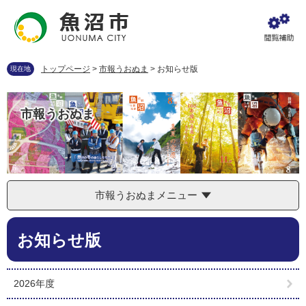
ペ
メ
ー
ニ
ジ
ュ
の
ー
先
を
トップページ
>
市報うおぬま
>
お知らせ版
現在地
頭
飛
で
ば
す
し
市報うおぬま
。
て
本
文
へ
市報うおぬまメニュー
本
お知らせ版
文
2026年度