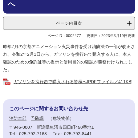
へ
ページ内目次
ページID：0002477
更新日：2023年3月19日更新
昨年7月の京都アニメーション火災事件を受け消防法の一部が改正さ
れ、令和2年2月1日から、ガソリンを携行缶で購入する人に、本人
確認のための免許証等の提示と使用目的の確認が義務付けられまし
た。
ガソリンを携行缶で購入される皆様へ[PDFファイル／411KB]
このページに関するお問い合わせ先
消防本部
予防課
危険物係
〒946-0007
新潟県魚沼市四日町450番地1
Tel：025-792-7168
Fax：025-792-8441