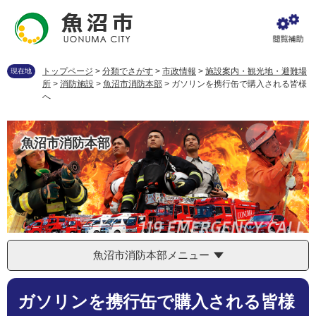
ペ
メ
ー
ニ
ジ
ュ
の
ー
先
を
トップページ
>
分類でさがす
>
市政情報
>
施設案内・観光地・避難場
現在地
頭
飛
所
>
消防施設
>
魚沼市消防本部
>
ガソリンを携行缶で購入される皆様
で
ば
へ
す
し
。
て
本
魚沼市消防本部
文
へ
魚沼市消防本部メニュー
本
ガソリンを携行缶で購入される皆様
文