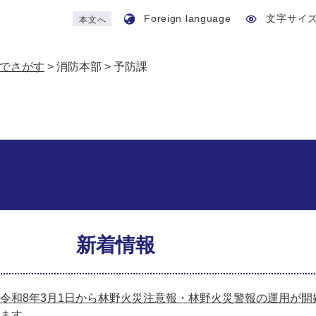
Foreign language
文字サイ
本文へ
でさがす
>
消防本部
>
予防課
新着情報
令和8年3月1日から林野火災注意報・林野火災警報の運用が開
ます