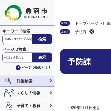
ペ
メ
ー
ニ
ジ
ュ
の
ー
トップページ
>
組織
現在地
先
を
キーワード検索
予防課
足あと
頭
飛
G
で
ば
o
す
し
o
ページID検索
。
て
本
g
本
文
l
予防課
文
e
ページID検索とは？
へ
カ
ス
タ
詳細検索
ム
検
くらしの情報
索
子育て・教育
2026年2月1日更新