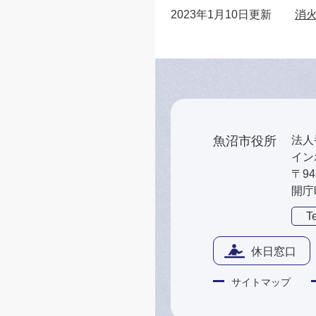
2023年1月10日更新
消
魚沼市役所
法人番
インボ
〒9
開庁
Te
休日窓口
サイトマップ