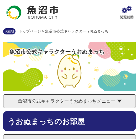
ペ
メ
ー
ニ
ジ
ュ
の
ー
先
を
トップページ
>
魚沼市公式キャラクターうおぬまっち
現在地
頭
飛
で
ば
す
し
魚沼市公式キャラクターうおぬまっち
。
て
本
文
へ
魚沼市公式キャラクターうおぬまっちメニュー
本
うおぬまっちのお部屋
文