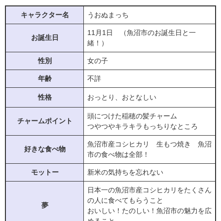
キャラクター名
うおぬまっち
11月1日 （魚沼市のお誕生日と一
お誕生日
緒！）
性別
女の子
年齢
不詳
性格
おっとり、おとなしい
頭につけた稲穂の髪チャーム
チャームポイント
つやつやキラキラもっちりなところ
魚沼市産コシヒカリ 生もつ焼き 魚沼
好きな食べ物
市の食べ物は全部！
モットー
新米の気持ちを忘れない
日本一の魚沼市産コシヒカリをたくさん
の人に食べてもらうこと
夢
おいしい！たのしい！魚沼市の魅力を広
めること