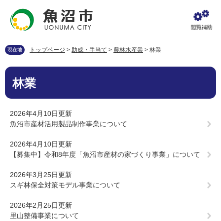
ペ
メ
ー
ニ
ジ
ュ
の
ー
先
を
トップページ
>
助成・手当て
>
農林水産業
>
林業
現在地
頭
飛
で
ば
本
す
し
林業
文
。
て
本
文
2026年4月10日更新
へ
魚沼市産材活用製品制作事業について
2026年4月10日更新
【募集中】令和8年度「魚沼市産材の家づくり事業」について
2026年3月25日更新
スギ林保全対策モデル事業について
2026年2月25日更新
里山整備事業について