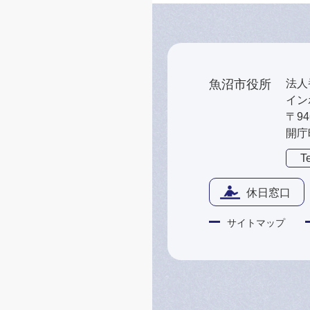
魚沼市役所
法人番
インボ
〒9
開庁
Te
休日窓口
サイトマップ