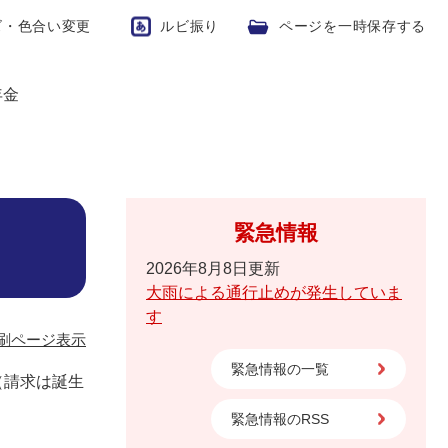
ズ・色合い変更
ルビ振り
ページを一時保存する
年金
緊急情報
2026年8月8日更新
大雨による通行止めが発生していま
す
刷ページ表示
緊急情報の一覧
（請求は誕生
緊急情報のRSS