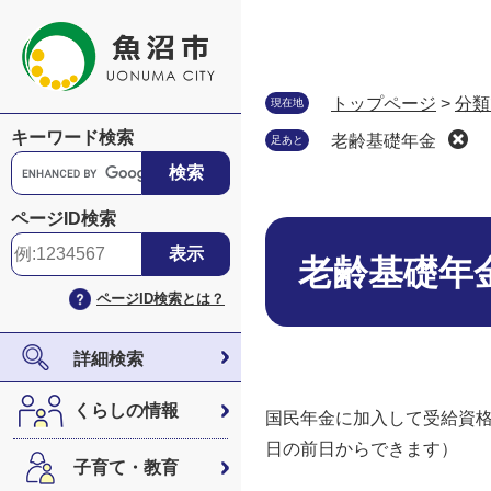
ペ
メ
ー
ニ
ジ
ュ
の
ー
トップページ
>
分類
現在地
先
を
キーワード検索
老齢基礎年金
足あと
頭
飛
G
で
ば
o
す
し
o
ページID検索
。
て
本
g
本
文
l
老齢基礎年
文
e
ページID検索とは？
へ
カ
ス
タ
詳細検索
ム
検
くらしの情報
国民年金に加入して受給資格
索
日の前日からできます）
子育て・教育