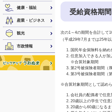
健康・福祉
受給資格期間
産業・ビジネス
次の1～4の期間を合計して
観光
（平成29年7月までは25年
市政情報
国民年金保険料を納め
任意加入できる人が加
※合算対象期間
第2号被保険者期間（
第3号被保険者期間（
※合算対象期間として認め
会社員の配偶者で任意
20歳以上の学生で任意
20歳から60歳になる