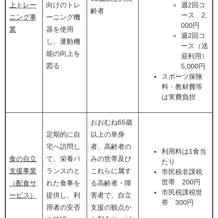
上トレー
向けのトレ
週2回コ
齢者
ース 2,
ニング事
ーニング機
000円
業
器を使用
週2回コ
し、運動機
ース（送
能の向上を
迎利用）
図る
5,000円
スポーツ保険
料・教材費等
は実費負担
おおむね65歳
定期的に自
以上の単身
宅へ訪問し
者、高齢者の
利用料は1食当
食の自立
て、栄養バ
みの世帯及び
たり
支援事業
ランスのと
これらに属す
市民税非課税
世帯 200円
（配食サ
れた食事を
る高齢者・障
市民税課税世
ービス）
提供し、利
害者で、自立
帯 300円
用者の安否
支援の観点か