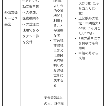
生きがい活
理由に
大240枚（1ヶ
より公
動支援事業
月当たり20
的交通
外出支援
への参加、
枚）
機関を
サービス
医療機関等
上記以外の地
利用す
域：年間最大1
事業
への送迎に
ること
44枚（1ヶ月当
使用できる
が困難
たり12枚）
な者
タクシー券
1回の乗車につ
市民税
を交付
き何枚でも利
非課税
用可
世帯又
申請の月から
は市民
支給
税均等
割りの
み課税
世帯に
属する
者
要介護3以上
の人、身体障