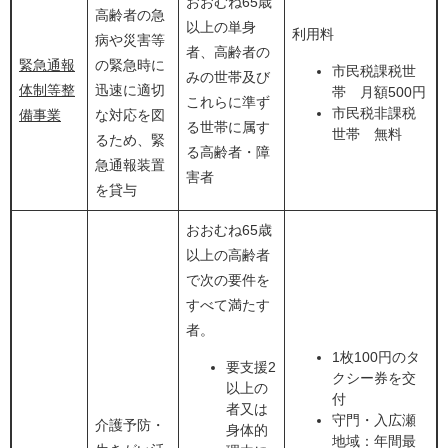
おおむね65歳
高齢者の急
以上の単身
利用料
病や災害等
者、高齢者の
緊急通報
の緊急時に
市民税課税世
みの世帯及び
体制等整
迅速に適切
帯 月額500円
これらに準ず
市民税非課税
備事業
な対応を図
る世帯に属す
世帯 無料
るため、緊
る高齢者・障
急通報装置
害者
を貸与
おおむね65歳
以上の高齢者
で次の要件を
すべて満たす
者。
1枚100円のタ
要支援2
クシー券を交
以上の
付
者又は
守門・入広瀬
介護予防・
身体的
地域：年間最