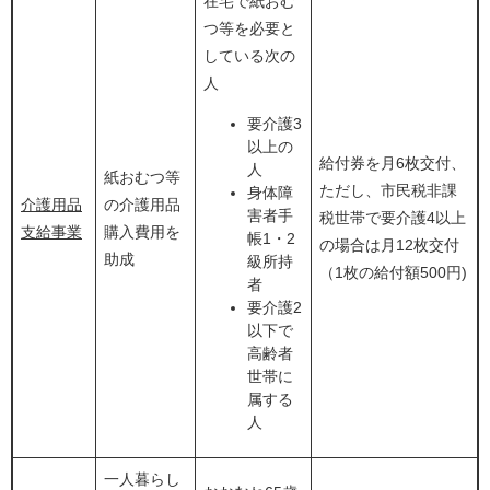
在宅で紙おむ
つ等を必要と
している次の
人
要介護3
以上の
給付券を月6枚交付、
人
紙おむつ等
ただし、市民税非課
身体障
介護用品
の介護用品
害者手
税世帯で要介護4以上
支給事業
購入費用を
帳1・2
の場合は月12枚交付
助成
級所持
（1枚の給付額500円)
者
要介護2
以下で
高齢者
世帯に
属する
人
一人暮らし