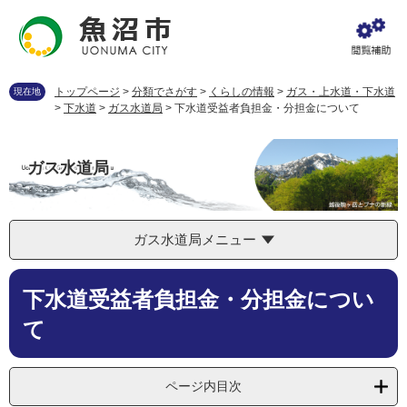
ペ
メ
ー
ニ
ジ
ュ
の
ー
先
を
トップページ
>
分類でさがす
>
くらしの情報
>
ガス・上水道・下水道
現在地
頭
飛
>
下水道
>
ガス水道局
>
下水道受益者負担金・分担金について
で
ば
す
し
。
て
ガス水道局
本
文
へ
ガス水道局メニュー
本
下水道受益者負担金・分担金につい
文
て
ページ内目次