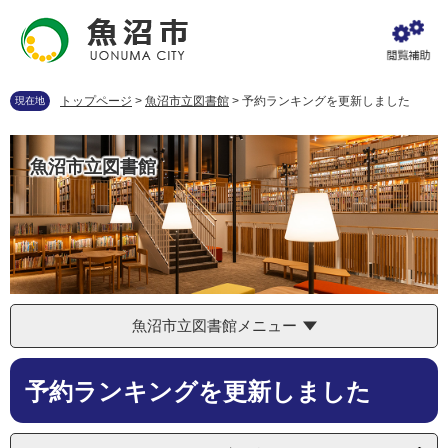
ペ
メ
ー
ニ
ジ
ュ
の
ー
先
を
トップページ
>
魚沼市立図書館
>
予約ランキングを更新しました
現在地
頭
飛
で
ば
す
し
魚沼市立図書館
。
て
本
文
へ
魚沼市立図書館メニュー
本
予約ランキングを更新しました
文