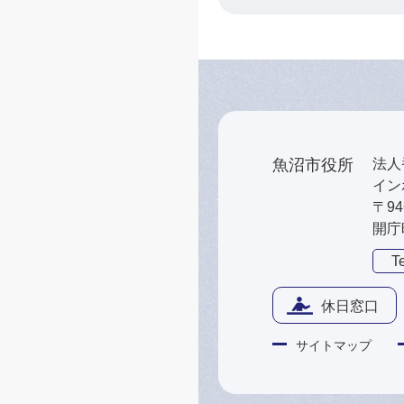
魚沼市役所
法人番
インボ
〒9
開庁
Te
休日窓口
サイトマップ