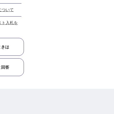
について
スト入札を
ときは
と回答