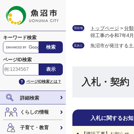
ペ
メ
ー
ニ
ジ
ュ
の
ー
トップページ
>
分類
現在地
先
を
得工事の令和7年4
キーワード検索
頭
飛
G
魚沼市が発注する土
足あと
で
ば
o
す
し
o
ページID検索
。
て
g
本
l
文
e
入札・契約
ページID検索とは？
へ
カ
ス
タ
詳細検索
ム
検
くらしの情報
索
入札に関するお知
子育て・教育
【建設工事】お知らせ