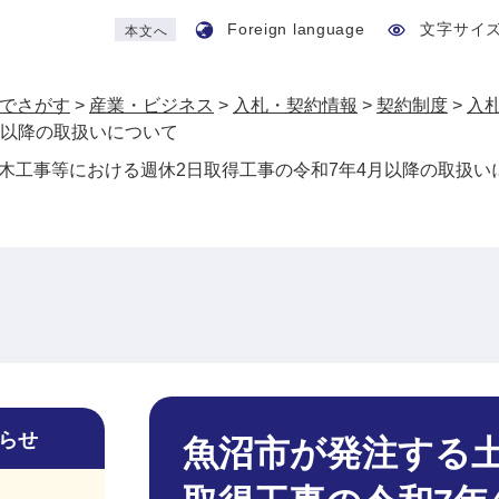
Foreign language
文字サイ
本文へ
でさがす
>
産業・ビジネス
>
入札・契約情報
>
契約制度
>
入
月以降の取扱いについて
木工事等における週休2日取得工事の令和7年4月以降の取扱い
本
文
らせ
魚沼市が発注する