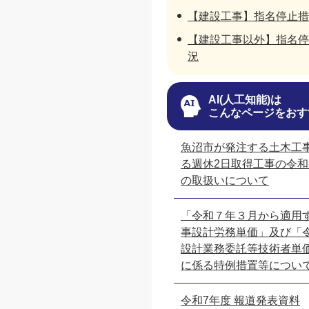
【建設工事】指名停止措
【建設工事以外】指名停
況
AI(人工知能)は
こんなページをおす
魚沼市が発注する土木工
る週休2日取得工事の令和
の取扱いについて
「令和７年３月から適用
事設計労務単価」及び「
設計業務委託等技術者単
に係る特例措置等につい
令和7年度 報道発表資料