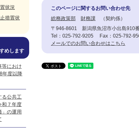
置状況
このページに関するお問い合わせ先
止措置状
総務政策部
財務課
契約係
〒946-8601
新潟県魚沼市小出島910
Tel：025-792-9205
Fax：025-792-95
メールでのお問い合わせはこちら
すめします
事等におけ
8年度以降
する公共工
令和７年度
価」の運用
て