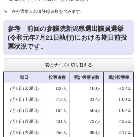
※ 在外選挙人名簿登録者数を含みます。
参考 前回の参議院新潟県選出議員選挙
(令和元年7月21日執行)における期日前投
票状況です。
表のサイズを切り替える
期日
投票者数
累計投票者数
累計投票率
7月5日(金曜日)
100人
100人
0.32％
7月6日(土曜日)
212人
312人
1.00％
7月7日(日曜日)
194人
506人
1.62％
7月8日(月曜日)
231人
737人
2.35％
7月9日(火曜日)
256人
993人
3.17％