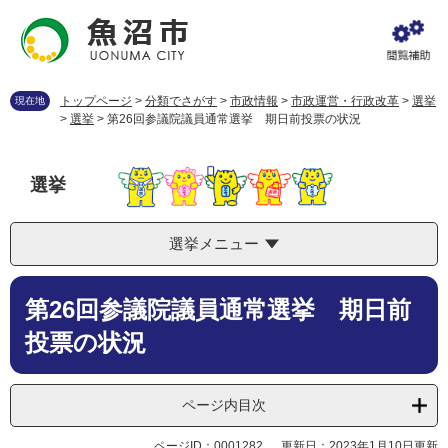
ペ
メ
ー
ニ
ジ
ュ
の
ー
先
を
トップページ
>
分類でさがす
>
市政情報
>
市政運営・行政改革
>
選挙
現在地
頭
飛
>
選挙
>
第26回参議院議員通常選挙 期日前投票の状況
で
ば
す
し
。
て
選挙
本
文
へ
選挙メニュー
本
第26回参議院議員通常選挙 期日前
文
投票の状況
ページ内目次
ページID：0001282
更新日：2023年1月10日更新