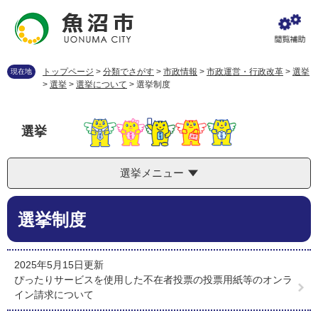
ペ
メ
ー
ニ
ジ
ュ
の
ー
先
を
トップページ
>
分類でさがす
>
市政情報
>
市政運営・行政改革
>
選挙
現在地
頭
飛
>
選挙
>
選挙について
>
選挙制度
で
ば
す
し
。
て
選挙
本
文
へ
選挙メニュー
本
選挙制度
文
2025年5月15日更新
ぴったりサービスを使用した不在者投票の投票用紙等のオンラ
イン請求について