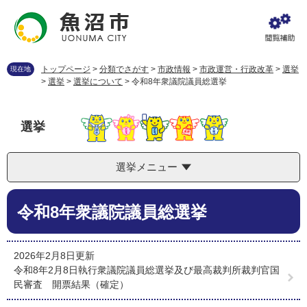
ペ
メ
ー
ニ
ジ
ュ
の
ー
先
を
トップページ
>
分類でさがす
>
市政情報
>
市政運営・行政改革
>
選挙
現在地
頭
飛
>
選挙
>
選挙について
>
令和8年衆議院議員総選挙
で
ば
す
し
。
て
選挙
本
文
へ
選挙メニュー
本
令和8年衆議院議員総選挙
文
2026年2月8日更新
令和8年2月8日執行衆議院議員総選挙及び最高裁判所裁判官国
民審査 開票結果（確定）