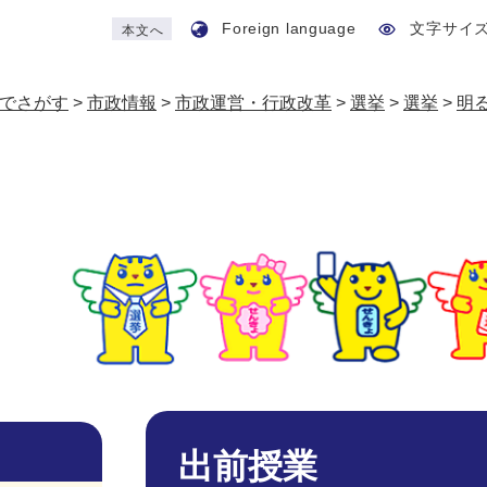
Foreign language
文字サイ
本文へ
でさがす
>
市政情報
>
市政運営・行政改革
>
選挙
>
選挙
>
明
本
文
出前授業