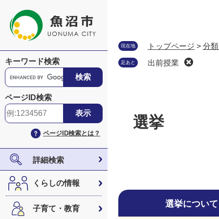
ペ
メ
ー
ニ
ジ
ュ
の
ー
トップページ
>
分類
現在地
先
を
キーワード検索
出前授業
足あと
頭
飛
G
で
ば
o
す
し
o
ページID検索
。
て
g
本
l
選挙
文
e
ページID検索とは？
へ
カ
ス
タ
詳細検索
ム
検
くらしの情報
索
選挙について
子育て・教育