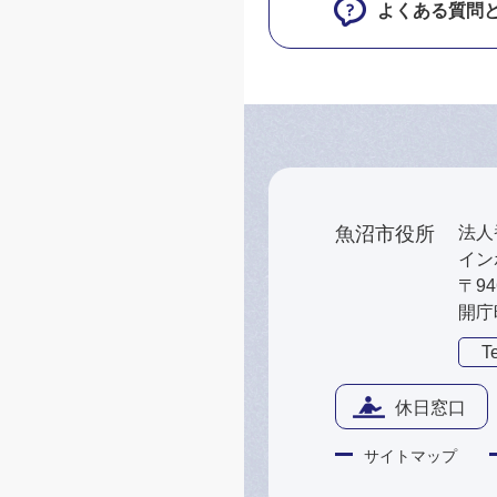
よくある質問
魚沼市役所
法人番
インボ
〒9
開庁
Te
休日窓口
サイトマップ