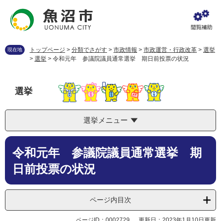
ペ
メ
ー
ニ
ジ
ュ
の
ー
先
を
トップページ
>
分類でさがす
>
市政情報
>
市政運営・行政改革
>
選挙
現在地
頭
飛
>
選挙
>
令和元年 参議院議員通常選挙 期日前投票の状況
で
ば
す
し
。
て
選挙
本
文
へ
選挙メニュー
本
令和元年 参議院議員通常選挙 期
文
日前投票の状況
ページ内目次
ページID：0002729
更新日：2023年1月10日更新