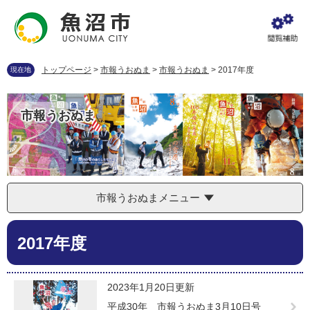
ペ
メ
ー
ニ
ジ
ュ
の
ー
先
を
トップページ
>
市報うおぬま
>
市報うおぬま
>
2017年度
現在地
頭
飛
で
ば
す
し
市報うおぬま
。
て
本
文
へ
市報うおぬまメニュー
本
2017年度
文
2023年1月20日更新
平成30年 市報うおぬま3月10日号