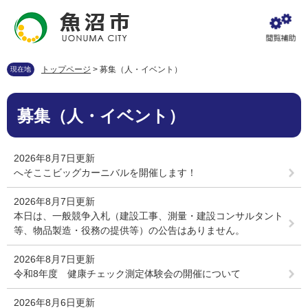
ペ
メ
ー
ニ
ジ
ュ
の
ー
先
を
トップページ
>
募集（人・イベント）
現在地
頭
飛
で
ば
本
す
し
募集（人・イベント）
文
。
て
本
文
2026年8月7日更新
へ
へそここビッグカーニバルを開催します！
2026年8月7日更新
本日は、一般競争入札（建設工事、測量・建設コンサルタント
等、物品製造・役務の提供等）の公告はありません。
2026年8月7日更新
令和8年度 健康チェック測定体験会の開催について
2026年8月6日更新