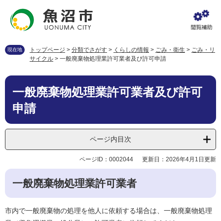
ペ
メ
ー
ニ
ジ
ュ
の
ー
先
を
トップページ
>
分類でさがす
>
くらしの情報
>
ごみ・衛生
>
ごみ・リ
現在地
頭
飛
サイクル
>
一般廃棄物処理業許可業者及び許可申請
で
ば
す
し
本
。
て
一般廃棄物処理業許可業者及び許可
文
本
申請
文
へ
ページ内目次
ページID：0002044
更新日：2026年4月1日更新
一般廃棄物処理業許可業者
市内で一般廃棄物の処理を他人に依頼する場合は、一般廃棄物処理