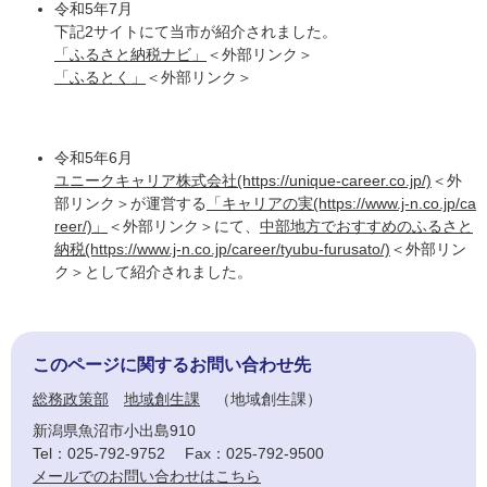
令和5年7月
下記2サイトにて当市が紹介されました。
「ふるさと納税ナビ」
＜外部リンク＞
「ふるとく」
＜外部リンク＞
令和5年6月
ユニークキャリア株式会社(https://unique-career.co.jp/)
＜外
部リンク＞
が運営する
「キャリアの実(https://www.j-n.co.jp/ca
reer/)」
＜外部リンク＞
にて、
中部地方でおすすめのふるさと
納税(https://www.j-n.co.jp/career/tyubu-furusato/)
＜外部リン
ク＞
として紹介されました。
このページに関するお問い合わせ先
総務政策部
地域創生課
地域創生課
新潟県魚沼市小出島910
Tel：025-792-9752
Fax：025-792-9500
メールでのお問い合わせはこちら