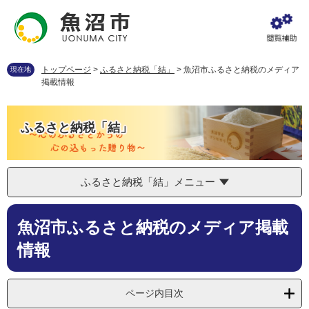
ペ
メ
ー
ニ
ジ
ュ
の
ー
先
を
トップページ
>
ふるさと納税「結」
>
魚沼市ふるさと納税のメディア
現在地
頭
飛
掲載情報
で
ば
す
し
。
て
ふるさと納税「結」
本
文
へ
ふるさと納税「結」メニュー
本
魚沼市ふるさと納税のメディア掲載
文
情報
ページ内目次