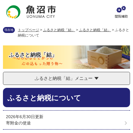
ペ
メ
ー
ニ
ジ
ュ
の
ー
先
を
トップページ
>
ふるさと納税「結」
>
ふるさと納税「結」
>
ふるさと
現在地
頭
飛
納税について
で
ば
す
し
。
て
ふるさと納税「結」
本
文
へ
ふるさと納税「結」メニュー
本
ふるさと納税について
文
2026年6月30日更新
寄附金の使途