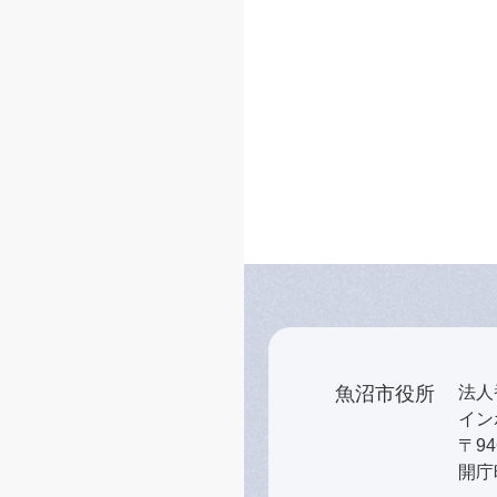
魚沼市役所
法人番
インボ
〒9
開庁