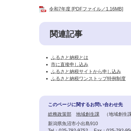
令和7年度 [PDFファイル／1.16MB]
関連記事
ふるさと納税とは
市に直接申し込み
ふるさと納税サイトから申し込み
ふるさと納税ワンストップ特例制度
このページに関するお問い合わせ先
総務政策部
地域創生課
地域創生
新潟県魚沼市小出島910
Tel：025-792-9752
Fax：025-792-95