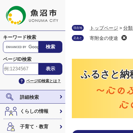
ペ
メ
ー
ニ
ジ
ュ
の
ー
トップページ
>
分類
現在地
先
を
キーワード検索
寄附金の使途
足あと
頭
飛
G
で
ば
o
す
し
o
ページID検索
。
て
g
本
l
ふるさと納
文
e
ページID検索とは？
へ
カ
ス
タ
詳細検索
ム
検
くらしの情報
索
子育て・教育