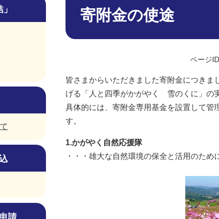
文
結」
寄附金の使途
ページID
皆さまからいただきました寄附金につきま
げる「人と四季がかがやく 雪のくに」の
具体的には、寄附金専用基金を設置して管
す。
て
1.かがやく自然応援隊
・・・雄大な自然環境の保全と活用のため
込
申請