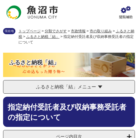
ペ
メ
ー
ニ
ジ
ュ
の
ー
先
を
トップページ
>
分類でさがす
>
市政情報
>
市の取り組み
>
ふるさと納
現在地
頭
飛
税
>
ふるさと納税「結」
>
指定納付受託者及び収納事務受託者の指定
で
ば
について
す
し
。
て
本
ふるさと納税「結」
文
へ
ふるさと納税「結」メニュー
本
指定納付受託者及び収納事務受託者
文
の指定について
ページ内目次