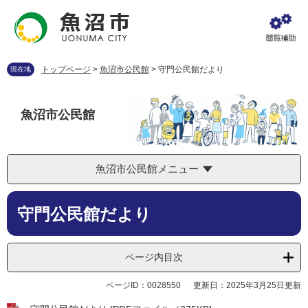
ペ
メ
ー
ニ
ジ
ュ
の
ー
先
を
トップページ
>
魚沼市公民館
>
守門公民館だより
現在地
頭
飛
で
ば
す
し
魚沼市公民館
。
て
本
文
へ
魚沼市公民館メニュー
本
守門公民館だより
文
ページ内目次
ページID：0028550
更新日：2025年3月25日更新