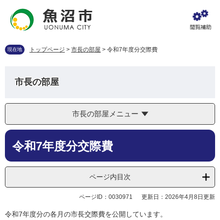
ペ
メ
ー
ニ
ジ
ュ
の
ー
先
を
トップページ
>
市長の部屋
>
令和7年度分交際費
現在地
頭
飛
で
ば
す
し
市長の部屋
。
て
本
文
市長の部屋メニュー
へ
本
令和7年度分交際費
文
ページ内目次
ページID：0030971
更新日：2026年4月8日更新
令和7年度分の各月の市長交際費を公開しています。