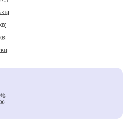
KB]
B]
B]
KB]
番地
00