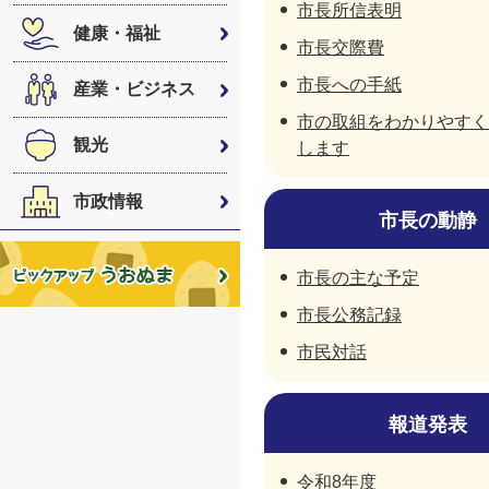
市長所信表明
健康・福祉
市長交際費
市長への手紙
産業・ビジネス
市の取組をわかりやすく
観光
します
市政情報
市長の動静
市長の主な予定
市長公務記録
市民対話
報道発表
令和8年度