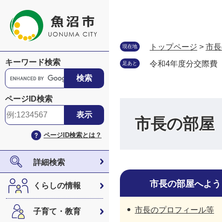
ペ
メ
ー
ニ
ジ
ュ
の
ー
トップページ
>
市長
現在地
先
を
キーワード検索
令和4年度分交際費
足あと
頭
飛
G
で
ば
o
す
し
o
ページID検索
。
て
g
本
l
市長の部屋
文
e
ページID検索とは？
へ
カ
ス
タ
詳細検索
ム
検
市長の部屋へよう
くらしの情報
索
市長のプロフィール等
子育て・教育