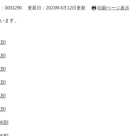
：0001290
更新日：2023年4月12日更新
印刷ページ表示
ています。
B]
B]
B]
B]
B]
B]
KB]
KB]