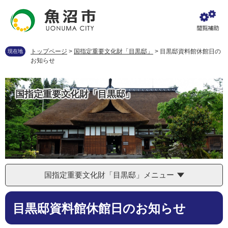
ペ
メ
ー
ニ
ジ
ュ
の
ー
先
を
トップページ
>
国指定重要文化財「目黒邸」
>
目黒邸資料館休館日の
現在地
頭
飛
お知らせ
で
ば
す
し
。
て
国指定重要文化財「目黒邸」
本
文
へ
国指定重要文化財「目黒邸」メニュー
本
目黒邸資料館休館日のお知らせ
文