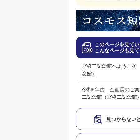
このページを見てい
こんなページも見て
宮柊二記念館へようこそ
念館）
令和8年度 企画展のご案内
二記念館（宮柊二記念館
見つからない