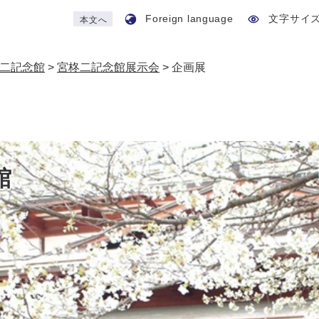
Foreign language
文字サイ
本文へ
二記念館
>
宮柊二記念館展示会
>
企画展
館