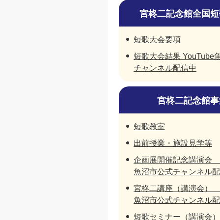
宮柊二記念館全国短
短歌大会要項
短歌大会結果 YouTub
チャンネル配信中
宮柊二記念館事
短歌教室
出前授業・施設見学等
企画展開催記念講演会 Yo
魚沼市公式チャンネル配
宮柊二講座（講演会） Yo
魚沼市公式チャンネル配
短歌セミナー（講演会）