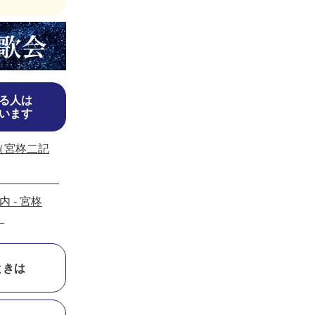
る人は
います
（宮柊二記
 - 宮柊
）
ときは