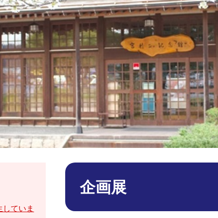
本
文
企画展
生していま