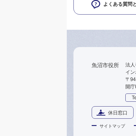
よくある質問
魚沼市役所
法人番
インボ
〒9
開庁
Te
休日窓口
サイトマップ