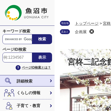
ペ
メ
ー
ニ
ジ
ュ
の
ー
トップページ
>
宮柊
現在地
先
を
キーワード検索
企画展
足あと
頭
飛
G
で
ば
o
す
し
o
ページID検索
。
て
g
本
l
宮柊二記念
文
e
ページID検索とは？
へ
カ
ス
タ
詳細検索
ム
検
くらしの情報
索
子育て・教育