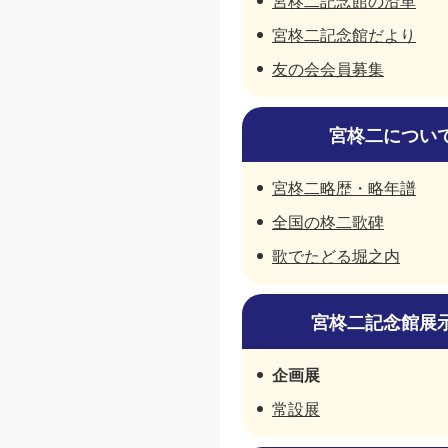
宮柊二記念館の沿革
宮柊二記念館だより
友の会会員募集
宮柊二につい
宮柊二略歴・略年譜
全国の柊二歌碑
歌でたどる堀之内
宮柊二記念館展
企画展
常設展