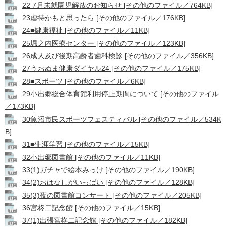
22 7月未就園児解放のお知らせ [その他のファイル／764KB]
23虐待かもと思ったら [その他のファイル／176KB]
24■健康福祉 [その他のファイル／11KB]
25堀之内医療センター [その他のファイル／123KB]
26成人及び後期高齢者歯科検診 [その他のファイル／356KB]
27うおぬま健康ダイヤル24 [その他のファイル／175KB]
28■スポーツ [その他のファイル／6KB]
29小出郷総合体育館利用停止期間について [その他のファイル
／173KB]
30魚沼市民スポーツフェスティバル [その他のファイル／534K
B]
31■生涯学習 [その他のファイル／15KB]
32小出郷図書館 [その他のファイル／11KB]
33(1)ガチャで絵本みっけ [その他のファイル／190KB]
34(2)おはなしがいっぱい [その他のファイル／128KB]
35(3)夜の図書館コンサート [その他のファイル／205KB]
36宮柊二記念館 [その他のファイル／15KB]
37(1)出張宮柊二記念館 [その他のファイル／182KB]