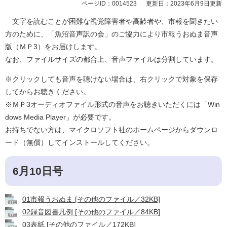
ページID：0014523
更新日：2023年6月9日更新
文字を読むことが困難な視覚障害者や高齢者や、市報を聞きたい
方のために、「魚沼音声訳の会」のご協力により市報うおぬま音声
版（ＭＰ3）をお届けします。
なお、ファイルサイズの都合上、音声ファイルは分割しています。
※クリックしても音声を聴けない場合は、右クリックで対象を保存
してからお聴きください。
※ＭＰ3オーディオファイル形式の音声をお聴きいただくには「Win
dows Media Player」が必要です。
お持ちでない方は、マイクロソフト社のホームページからダウンロ
ード（無償）してインストールしてください。
6月10日号
01市報うおぬま [その他のファイル／32KB]
02録音図書凡例 [その他のファイル／84KB]
03表紙 [その他のファイル／172KB]