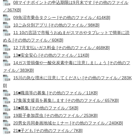
08マイナポイントの申込期限は9月末です [その他のファイル
／367KB]
09魚沼市乗合タクシー [その他のファイル／414KB]
10ごみ分別アプリ [その他のファイル／98KB]
11 10の言語で市報うおぬまがスマホやタブレットで簡単に読
める [その他のファイル／60KB]
12 7月支払いガス料金 [その他のファイル／468KB]
13■安全安心 [その他のファイル／11KB]
14ガス管損傷や一酸化炭素中毒に注意しましょう [その他のフ
ァイル／383KB]
15川の急な増水に注意してください [その他のファイル／283K
B]
16■職員等の募集 [その他のファイル／11KB]
17集落支援員を募集します [その他のファイル／657KB]
18■募集 [その他のファイル／5KB]
19親子参加昆虫 [その他のファイル／253KB]
20男女共同参画地域セミナー [その他のファイル／240KB]
21■子ども [その他のファイル／7KB]