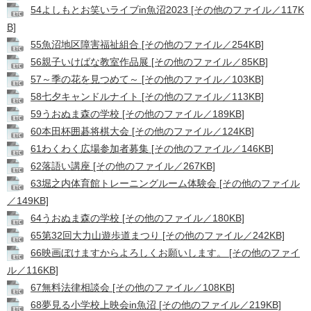
54よしもとお笑いライブin魚沼2023 [その他のファイル／117K
B]
55魚沼地区障害福祉組合 [その他のファイル／254KB]
56親子いけばな教室作品展 [その他のファイル／85KB]
57～季の花を見つめて～ [その他のファイル／103KB]
58七夕キャンドルナイト [その他のファイル／113KB]
59うおぬま森の学校 [その他のファイル／189KB]
60本田杯囲碁将棋大会 [その他のファイル／124KB]
61わくわく広場参加者募集 [その他のファイル／146KB]
62落語い講座 [その他のファイル／267KB]
63堀之内体育館トレーニングルーム体験会 [その他のファイル
／149KB]
64うおぬま森の学校 [その他のファイル／180KB]
65第32回大力山遊歩道まつり [その他のファイル／242KB]
66映画ぼけますからよろしくお願いします。 [その他のファイ
ル／116KB]
67無料法律相談会 [その他のファイル／108KB]
68夢見る小学校上映会in魚沼 [その他のファイル／219KB]