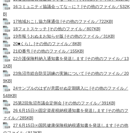
16コミュニティ協議会ってな～に？ [その他のファイル／532K
B]
17地域おこし協力隊通信 [その他のファイル／722KB]
18フォトスケッチ [その他のファイル／807KB]
19市報うおぬまお知らせ版 [その他のファイル／31KB]
20■くらし [その他のファイル／8KB]
21ID番号 [その他のファイル／155KB]
22介護保険料納入通知書を発送します [その他のファイル／13
1KB]
23魚沼市総合防災訓練の実施について [その他のファイル／20
9KB]
24サンプルのはずが意図せぬ定期購入に [その他のファイル／
548KB]
25第2回魚沼市議会定例会 [その他のファイル／391KB]
26 6月15日㈭固定資産税納税通知書を発送します [その他のフ
ァイル／285KB]
27 6月15日㈭国民健康保険税納税通知書を発送します [その他
のファイル／913KB]