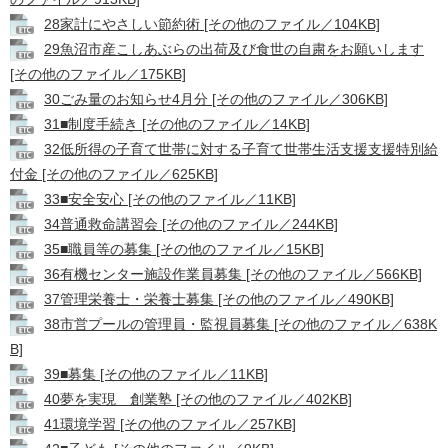
28家計にやさしい節約術 [その他のファイル／104KB]
29魚沼市産こしあぶらの出荷及び食世の自粛をお願いします
[その他のファイル／175KB]
30ごみ量のお知らせ4月分 [その他のファイル／306KB]
31■制度手続き [その他のファイル／14KB]
32低所得の子育て世帯に対する子育て世帯生活支援支援特別給
付金 [その他のファイル／625KB]
33■安全安心 [その他のファイル／11KB]
34普通救命講習会 [その他のファイル／244KB]
35■職員等の募集 [その他のファイル／15KB]
36有機センター施設作業員募集 [その他のファイル／566KB]
37管理栄養士・栄養士募集 [その他のファイル／490KB]
38市営プールの管理員・監視員募集 [その他のファイル／638K
B]
39■募集 [その他のファイル／11KB]
40夢を実現 創業塾 [その他のファイル／402KB]
41環境学習 [その他のファイル／257KB]