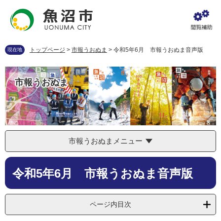
ペ
メ
ー
ニ
ジ
ュ
の
ー
先
を
トップページ
>
市報うおぬま
>
令和5年6月 市報うおぬま音声版
現在地
頭
飛
で
ば
す
し
市報うおぬま
。
て
本
文
へ
市報うおぬまメニュー
本
令和5年6月 市報うおぬま音声版
文
ページ内目次