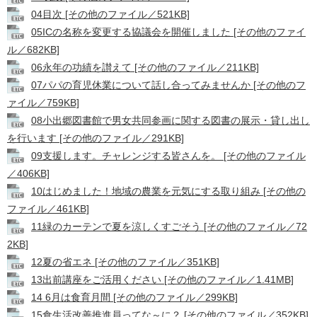
04目次 [その他のファイル／521KB]
05ICの名称を変更する協議会を開催しました [その他のファイ
ル／682KB]
06永年の功績を讃えて [その他のファイル／211KB]
07パパの育児休業について話し合ってみませんか [その他のフ
ァイル／759KB]
08小出郷図書館で男女共同参画に関する図書の展示・貸し出し
を行います [その他のファイル／291KB]
09支援します。チャレンジする皆さんを。 [その他のファイル
／406KB]
10はじめました！地域の農業を元気にする取り組み [その他の
ファイル／461KB]
11緑のカーテンで夏を涼しくすごそう [その他のファイル／72
2KB]
12夏の省エネ [その他のファイル／351KB]
13出前講座をご活用ください [その他のファイル／1.41MB]
14 6月は食育月間 [その他のファイル／299KB]
15食生活改善推進員ってな～に？ [その他のファイル／352KB]