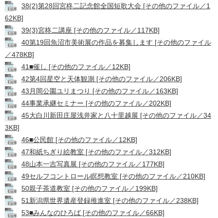
38(2)第28回宮柊二記念館全国短歌大会 [その他のファイル／1
62KB]
39(3)宮柊二講座 [その他のファイル／117KB]
40第19回魚沼市美術展の作品を募集します [その他のファイル
／478KB]
41■催し [その他のファイル／12KB]
42第4回星空と天体観測 [その他のファイル／206KB]
43月岡公園ユリまつり [その他のファイル／163KB]
44事業承継セミナー [その他のファイル／202KB]
45大白川新田庄屋浅井家と八十里越展 [その他のファイル／34
3KB]
46■公民館 [その他のファイル／12KB]
47和紙ちぎり絵教室 [その他のファイル／312KB]
48山本一吉写真展 [その他のファイル／177KB]
49セルフコントロール瞑想教室 [その他のファイル／210KB]
50親子茶道教室 [その他のファイル／199KB]
51新潟県世界遺産登録推進室 [その他のファイル／238KB]
53■みんなのひろば [その他のファイル／66KB]