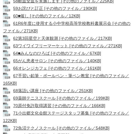
58献血全血を実施します [その他のファイル／225KB]
59お詫びと訂正 [その他のファイル／190KB]
60■催し [その他のファイル／12KB]
61R6年度に使用する小中学校高等学校教科書展示会 [その他の
ファイル／271KB]
62第3回星空と天体観測 [その他のファイル／217KB]
63ワイワイフリーマーケット [その他のファイル／271KB]
64■みんなのひろば [その他のファイル／67KB]
65がん患者サロン [その他のファイル／140KB]
66オレンジカフェ [その他のファイル／161KB]
67手習い鉛筆・ボールペン・筆ペン教室 [その他のファイル／
165KB]
68落語い講座 [その他のファイル／251KB]
69薬師テニススクール [その他のファイル／199KB]
70原付免許取得講習 [その他のファイル／166KB]
71小出郷文化会館ステージスタッフ募集 [その他のファイル／
122KB]
72魚沼テクノスクール [その他のファイル／548KB]