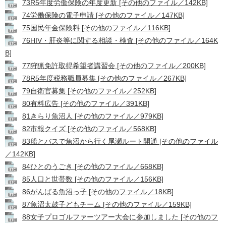
73R5年度労働保険の年度更新 [その他のファイル／142KB]
74労働保険の電子申請 [その他のファイル／147KB]
75国民年金保険料 [その他のファイル／116KB]
76HIV・肝炎等に関する相談・検査 [その他のファイル／164K
B]
77狩猟免許取得希望者講習会 [その他のファイル／200KB]
78R5年度税務職員募集 [その他のファイル／267KB]
79自衛官募集 [その他のファイル／252KB]
80有料広告 [その他のファイル／391KB]
81きらり魚沼人 [その他のファイル／979KB]
82市報クイズ [その他のファイル／568KB]
83船とバスで魚沼から行く尾瀬ルート開通 [その他のファイル
／142KB]
84ひとのうごき [その他のファイル／668KB]
85人口と世帯数 [その他のファイル／156KB]
86がんばる魚沼っ子 [その他のファイル／18KB]
87魚沼太鼓子どもチーム [その他のファイル／159KB]
88女子プロゴルファーツアー大会に参加しました [その他のフ