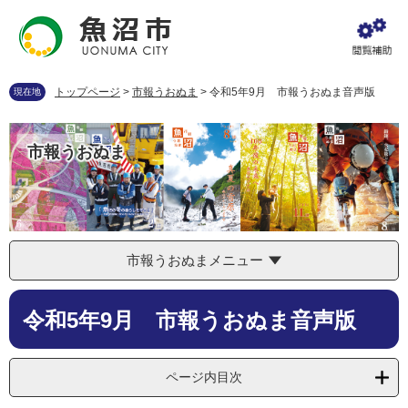
ペ
メ
ー
ニ
ジ
ュ
の
ー
先
を
トップページ
>
市報うおぬま
>
令和5年9月 市報うおぬま音声版
現在地
頭
飛
で
ば
す
し
市報うおぬま
。
て
本
文
へ
市報うおぬまメニュー
本
令和5年9月 市報うおぬま音声版
文
ページ内目次