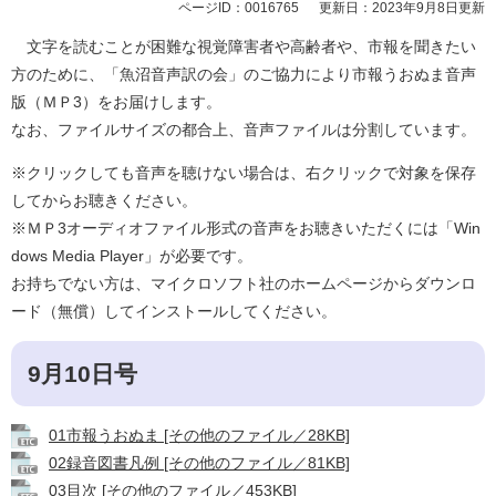
ページID：0016765
更新日：2023年9月8日更新
文字を読むことが困難な視覚障害者や高齢者や、市報を聞きたい
方のために、「魚沼音声訳の会」のご協力により市報うおぬま音声
版（ＭＰ3）をお届けします。
なお、ファイルサイズの都合上、音声ファイルは分割しています。
※クリックしても音声を聴けない場合は、右クリックで対象を保存
してからお聴きください。
※ＭＰ3オーディオファイル形式の音声をお聴きいただくには「Win
dows Media Player」が必要です。
お持ちでない方は、マイクロソフト社のホームページからダウンロ
ード（無償）してインストールしてください。
9月10日号
01市報うおぬま [その他のファイル／28KB]
02録音図書凡例 [その他のファイル／81KB]
03目次 [その他のファイル／453KB]