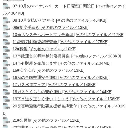
07 10月のマイナンバーカード日曜窓口開設日 [その他のファイ
ル／364KB]
08 10月支払いガス料金 [その他のファイル／464KB]
09■制度手続き [その他のファイル／13KB]
10婚活システムハートマッチ新潟 [その他のファイル／217KB]
11銃砲刀剣類登録審査会 [その他のファイル／275KB]
12■募集 [その他のファイル／10KB]
13市政運営20周年検討委員募集 [その他のファイル／188KB]
14市有財産を売却します [その他のファイル／2.34MB]
15■安全安心 [その他のファイル／13KB]
16秋の全国交通安全運動 [その他のファイル／240KB]
17ガス水道フェア [その他のファイル／148KB]
18ガスとくらしの安心運動 [その他のファイル／244KB]
19下水道を正しく使いましょう [その他のファイル／158KB]
20災害時避難行動要支援者名簿受付 [その他のファイル／401K
B]
21■公民館 [その他のファイル／11KB]
22市井希カレンダー原画展 [その他のファイル／150KB]