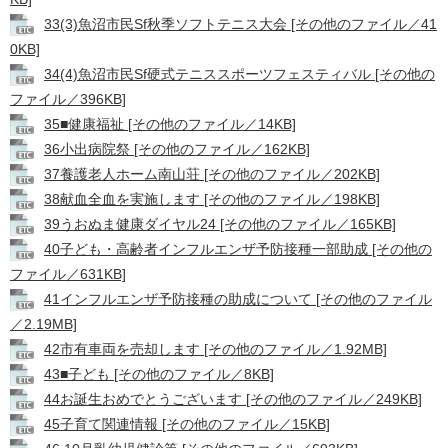
33(3)魚沼市民Sf秋季ソフトテニス大会 [その他のファイル／41
0KB]
34(4)魚沼市民Sf硬式テニススポーツフェスティバル [その他の
ファイル／396KB]
35■健康福祉 [その他のファイル／14KB]
36小出病院祭 [その他のファイル／162KB]
37養護老人ホーム南山荘 [その他のファイル／202KB]
38献血全血を実施します [その他のファイル／198KB]
39うおぬま健康ダイヤル24 [その他のファイル／165KB]
40子ども・高齢者インフルエンザ予防接種一部助成 [その他の
ファイル／631KB]
41インフルエンザ予防接種の助成について [その他のファイル
／2.19MB]
42市有車両を売却します [その他のファイル／1.92MB]
43■子ども [その他のファイル／8KB]
44お誕生おめでとうございます [その他のファイル／249KB]
45子育て関連情報 [その他のファイル／15KB]