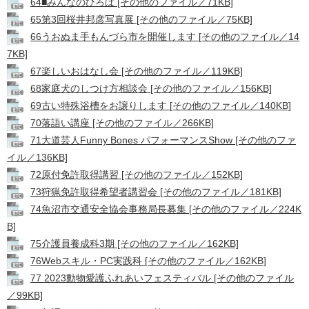
64■みんなのひろば [その他のファイル／71KB]
65第3回桜井邦彦写真展 [その他のファイル／75KB]
66うおぬま手もんづら市を開催します [その他のファイル／14
7KB]
67楽しいおはなし会 [その他のファイル／119KB]
68家庭犬のしつけ方相談会 [その他のファイル／156KB]
69古い特殊浴槽をお譲りします [その他のファイル／140KB]
70落語い講座 [その他のファイル／266KB]
71大道芸人Funny Bones パフォーマンスShow [その他のファ
イル／136KB]
72原付免許取得講習 [その他のファイル／152KB]
73狩猟免許取得希望者講習会 [その他のファイル／181KB]
74魚沼市交通安全協会事務局長募集 [その他のファイル／224K
B]
75介護員養成科3期 [その他のファイル／162KB]
76Webスキル・PC実践科 [その他のファイル／162KB]
77 2023動物愛護ふれあいフェスティバル [その他のファイル
／99KB]