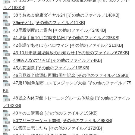
ル／183KB]
38うおぬま健康ダイヤル24 [その他のファイル／148KB]
39■子ども [その他のファイル／11KB]
40里親制度のご案内 [その他のファイル／248KB]
41児童手当10月定時支払日 [その他のファイル／235KB]
42英語であそぼうハロウィン [その他のファイル／213KB]
43 10月未就園児解放のお知らせ [その他のファイル／676KB]
44■みんなのひろば [その他のファイル／74KB]
45六花園祭 [その他のファイル／165KB]
46只見線全線運転再開1周年記念 [その他のファイル／195KB]
47第19回魚沼市コスモスジャンプ大会 [その他のファイル／75
KB]
48堀之内体育館トレーニングルーム体験会 [その他のファイル
／142KB]
49きのこ講習会 [その他のファイル／196KB]
50フリーマーケット開催 [その他のファイル／98KB]
51雪国に恋したら [その他のファイル／172KB]