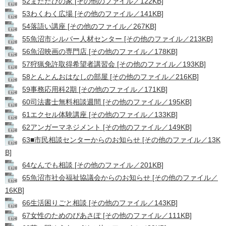
52またたびの家 [その他のファイル／122KB]
53わくわく広場 [その他のファイル／141KB]
54落語い講座 [その他のファイル／267KB]
55魚沼市シルバー人材センター [その他のファイル／213KB]
56魚沼映画の専門店 [その他のファイル／178KB]
57狩猟免許取得希望者講習会 [その他のファイル／193KB]
58とんとんおはなしの部屋 [その他のファイル／216KB]
59事務応用科2期 [その他のファイル／171KB]
60司法書士無料相談週間 [その他のファイル／195KB]
61エクセル体験講座 [その他のファイル／133KB]
62アンガーマネジメント [その他のファイル／149KB]
63■市民相談センターからのお知らせ [その他のファイル／13K
B]
64なんでも相談 [その他のファイル／201KB]
65魚沼市社会福祉協議会からのお知らせ [その他のファイル／
16KB]
66生活困りごと相談 [その他のファイル／143KB]
67女性のためのぴあさぽ [その他のファイル／111KB]