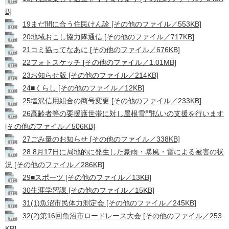
B]
19まだ間に合う住民けん診 [その他のファイル／553KB]
20地域おこし協力隊通信 [その他のファイル／717KB]
21コミ協ってなあに [その他のファイル／676KB]
22フォトスケッチ [その他のファイル／1.01MB]
23お知らせ版 [その他のファイル／214KB]
24■くらし [その他のファイル／12KB]
25塩沢信用組合の商号変更 [その他のファイル／233KB]
26高齢者等の要援護世帯に対し屋根雪門払いの支援を行います
[その他のファイル／506KB]
27ごみ量のお知らせ [その他のファイル／338KB]
28 8月17日に局地的に発生した豪雨・暴風・雷による被害の状
況 [その他のファイル／286KB]
29■スポーツ [その他のファイル／13KB]
30生涯学習課 [その他のファイル／15KB]
31(1)魚沼市民体力測定会 [その他のファイル／245KB]
32(2)第16回魚沼市ロードレース大会 [その他のファイル／253
KB]