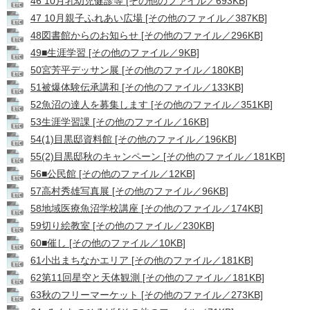
46 10月乳幼児健診等 [その他のファイル／693KB]
47 10月親子ふれあい広場 [その他のファイル／387KB]
48図書館からのお知らせ [その他のファイル／296KB]
49■生涯学習 [その他のファイル／9KB]
50宮芳平デッサン展 [その他のファイル／180KB]
51被爆体験伝承講和 [その他のファイル／133KB]
52魚沼の達人を募集します [その他のファイル／351KB]
53生涯学習課 [その他のファイル／16KB]
54(1)目黒邸資料館 [その他のファイル／196KB]
55(2)目黒邸秋のキャンペーン [その他のファイル／181KB]
56■公民館 [その他のファイル／12KB]
57高村秀雄写真展 [その他のファイル／96KB]
58地域医療魚沼学校講座 [その他のファイル／174KB]
59切り絵教室 [その他のファイル／230KB]
60■催し [その他のファイル／10KB]
61小出まちなかエリア [その他のファイル／181KB]
62第11回星空と天体観測 [その他のファイル／181KB]
63秋のフリーマーケット [その他のファイル／273KB]