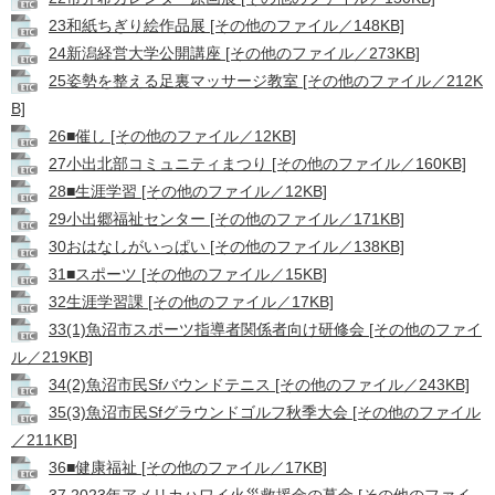
23和紙ちぎり絵作品展 [その他のファイル／148KB]
24新潟経営大学公開講座 [その他のファイル／273KB]
25姿勢を整える足裏マッサージ教室 [その他のファイル／212K
B]
26■催し [その他のファイル／12KB]
27小出北部コミュニティまつり [その他のファイル／160KB]
28■生涯学習 [その他のファイル／12KB]
29小出郷福祉センター [その他のファイル／171KB]
30おはなしがいっぱい [その他のファイル／138KB]
31■スポーツ [その他のファイル／15KB]
32生涯学習課 [その他のファイル／17KB]
33(1)魚沼市スポーツ指導者関係者向け研修会 [その他のファイ
ル／219KB]
34(2)魚沼市民Sfバウンドテニス [その他のファイル／243KB]
35(3)魚沼市民Sfグラウンドゴルフ秋季大会 [その他のファイル
／211KB]
36■健康福祉 [その他のファイル／17KB]
37 2023年アメリカハワイ火災救援金の募金 [その他のファイ