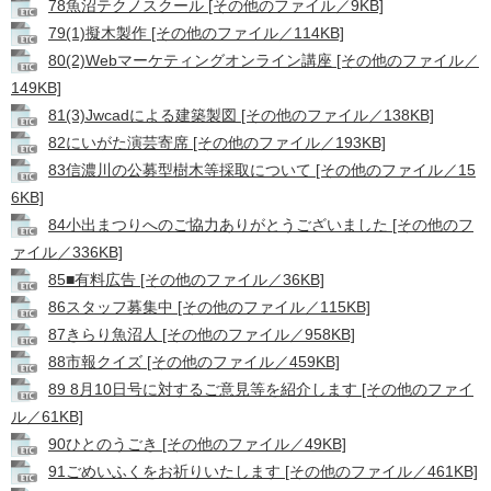
78魚沼テクノスクール [その他のファイル／9KB]
79(1)擬木製作 [その他のファイル／114KB]
80(2)Webマーケティングオンライン講座 [その他のファイル／
149KB]
81(3)Jwcadによる建築製図 [その他のファイル／138KB]
82にいがた演芸寄席 [その他のファイル／193KB]
83信濃川の公募型樹木等採取について [その他のファイル／15
6KB]
84小出まつりへのご協力ありがとうございました [その他のフ
ァイル／336KB]
85■有料広告 [その他のファイル／36KB]
86スタッフ募集中 [その他のファイル／115KB]
87きらり魚沼人 [その他のファイル／958KB]
88市報クイズ [その他のファイル／459KB]
89 8月10日号に対するご意見等を紹介します [その他のファイ
ル／61KB]
90ひとのうごき [その他のファイル／49KB]
91ごめいふくをお祈りいたします [その他のファイル／461KB]