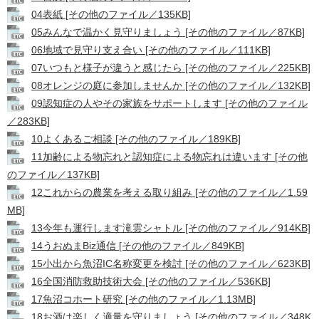
04表紙 [その他のファイル／135KB]
05みんなで温かく見守りましょう [その他のファイル／87KB]
06地域で見守り支え合い [その他のファイル／111KB]
07いつもと様子が違うと感じたら [その他のファイル／225KB]
08オレンジの庭に参加しませんか [その他のファイル／132KB]
09認知症の人やその家族をサポートします [その他のファイル
／283KB]
10よくあるご相談 [その他のファイル／189KB]
11加齢による物忘れと認知症による物忘れは違います [その他
のファイル／137KB]
12これからの農業を考える取り組み [その他のファイル／1.59
MB]
13今年も運行します滝雲シャトル [その他のファイル／914KB]
14うおぬまBiz通信 [その他のファイル／849KB]
15小出から魚沼IC名称変更を検討 [その他のファイル／623KB]
16全国消防救助技術大会 [その他のファイル／536KB]
17魚沼コホート研究 [その他のファイル／1.13MB]
18お酒は楽しく適量を守りましょう [その他のファイル／348K