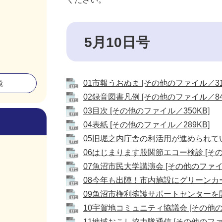
5月10日号
01市報うおぬま [その他のファイル／31
覧
02録音図書凡例 [その他のファイル／84
03目次 [その他のファイル／350KB]
04表紙 [その他のファイル／289KB]
05旧堀之内庁舎の利活用が進められていま
06はじまります股関節エコー検診 [その他
07魚沼市民大学講演会 [その他のファイル
08今年も出陣！市内施設にグリーンカー
09魚沼市権利擁護サポートセンターを開
10宇賀地コミュニティ協議会 [その他の
11地域おこし協力隊通信 [その他のファイ