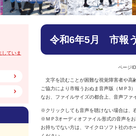
本
文
令和6年5月 市報
生していま
ページID
文字を読むことが困難な視覚障害者や高齢
ご協力により市報うおぬま音声版（ＭＰ3
なお、ファイルサイズの都合上、音声ファ
※クリックしても音声を聴けない場合は、
※ＭＰ3オーディオファイル形式の音声をお聴きい
お持ちでない方は、マイクロソフト社のホ
ください。