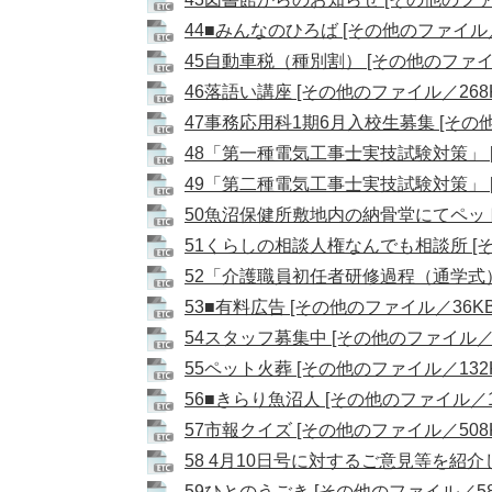
44■みんなのひろば [その他のファイル／
45自動車税（種別割） [その他のファイル
46落語い講座 [その他のファイル／268K
47事務応用科1期6月入校生募集 [その他
48「第一種電気工事士実技試験対策」 [
49「第二種電気工事士実技試験対策」 [
50魚沼保健所敷地内の納骨堂にてペット
51くらしの相談人権なんでも相談所 [そ
52「介護職員初任者研修過程（通学式）コ
53■有料広告 [その他のファイル／36KB
54スタッフ募集中 [その他のファイル／1
55ペット火葬 [その他のファイル／132K
56■きらり魚沼人 [その他のファイル／1.
57市報クイズ [その他のファイル／508K
58 4月10日号に対するご意見等を紹介し
59ひとのうごき [その他のファイル／58