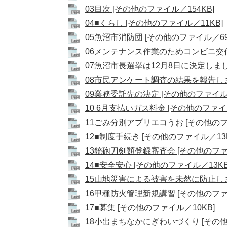
03目次 [その他のファイル／154KB]
04■くらし [その他のファイル／11KB]
05魚沼市消防団 [その他のファイル／69
06メンテナンス作業のためコンビニ交付
07魚沼市長選挙は12月8日に決定しました
08市民アンケート調査の結果を報告します
09業務委託先の決定 [その他のファイル／
10 6月支払いガス料金 [その他のファイル
11ごみ分別アプリエコうお [その他のフ
12■制度手続き [その他のファイル／13K
13銃砲刀剣類登録審査会 [その他のファイ
14■安全安心 [その他のファイル／13KB
15山地災害による被害を未然に防止しまし
16甲種防火管理新規講習 [その他のファイ
17■募集 [その他のファイル／10KB]
18小出まちなかにぎわいづくり [その他