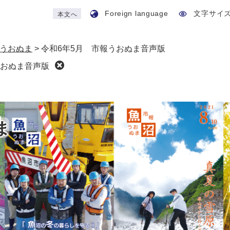
Foreign language
文字サイ
本文へ
うおぬま
>
令和6年5月 市報うおぬま音声版
うおぬま音声版
ま