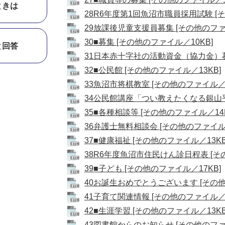
ときは
28R6年度第1回魚沼市職員採用試験 [そ
29放課後児童支援員募集 [その他のファイ
30■募集 [その他のファイル／10KB]
と回答
31日本赤十字社の活動資金（協力金）募集
32■公民館 [その他のファイル／13KB]
33魚沼市将棋教室 [その他のファイル／1
34公民館講座「つい教えたくなる銀山平」
35■各種相談等 [その他のファイル／14K
36弁護士無料相談会 [その他のファイル／
37■健康福祉 [その他のファイル／13KB
38R6年度魚沼市住民けん診日程表 [その
39■子ども [その他のファイル／17KB]
40お誕生おめでとうございます [その他
41子育て関連情報 [その他のファイル／1.
42■生涯学習 [その他のファイル／13KB
43図書館からのお知らせ [その他のファイ