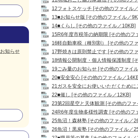
12フォトスケッチ [その他のファイル／6
13■お知らせ版 [その他のファイル／9K
14■くらし [その他のファイル／10KB]
15R6年度市税等の納期限 [その他のファ
16軽自動車税（種別割） [その他のファイ
お知らせ
17野焼きは原則禁止です [その他のファイ
18情報公開制度・個人情報保護制度 [そ
19ごみ量のお知らせ [その他のファイル／
20■安全安心 [その他のファイル／14KB
21ガスを安全にお使いいただくためにご
22■催し [その他のファイル／12KB]
23第2回星空と天体観測 [その他のファイ
24R6年度生物多様性調査 [その他のファ
25魚沼！森林塾 [その他のファイル／26
26魚沼！黒炭塾 [その他のファイル／25
27■職員等の募集 [その他のファイル／1