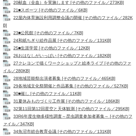
20献血（全血）を実施します [その他のファイル／273KB]
21■スポーツ [その他のファイル／6KB]
22屋内体育施設利用調整会議の開催 [その他のファイル／282K
B]
23■公民館 [その他のファイル／7KB]
24和紙ちぎり絵作品展 [その他のファイル／131KB]
25■生涯学習 [その他のファイル／12KB]
26おはなしがいっぱい [その他のファイル／182KB]
27クレヨンで描くワークショップと絵本ライブ [その他のファ
イル／280KB]
28地域芸能祭出演者募集 [その他のファイル／465KB]
29各地域文化祭開催と作品募集 [その他のファイル／527KB]
30■催し [その他のファイル／11KB]
31夏休みものづくり工作展 [その他のファイル／186KB]
32第11回第12回星空と天体観測 [その他のファイル／295KB]
33R6年度生物多様性調査～昆虫調査参加者募集～ [その他のフ
ァイル／347KB]
34魚沼市総合教育会議 [その他のファイル／131KB]