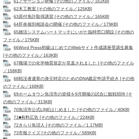
61アサーション研修 [その他のファイル／161KB]
62木工教室 [その他のファイル／125KB]
63原付免許取得講習 [その他のファイル／165KB]
64肝炎個別相談会の開催 [その他のファイル／179KB]
65婚活システムハートマッチにいがた臨時窓口開設 [その他の
ファイル／175KB]
66Word Press初級はじめてのWebサイト作成講座受講生募集
[その他のファイル／163KB]
67職場での化学物質規定が見直されました [その他のファイル
／158KB]
68戦没者遺骨の身元特定のためのDNA鑑定申請手続き [その他
のファイル／168KB]
69ホームタウン魚沼市の皆様を9月開催の試合に観戦招待 [そ
の他のファイル／313KB]
70魚沼市公式LINEはじめました [その他のファイル／40KB]
71■有料広告 [その他のファイル／224KB]
72きらり魚沼人 [その他のファイル／1.17MB]
73市報クイズ [その他のファイル／589KB]