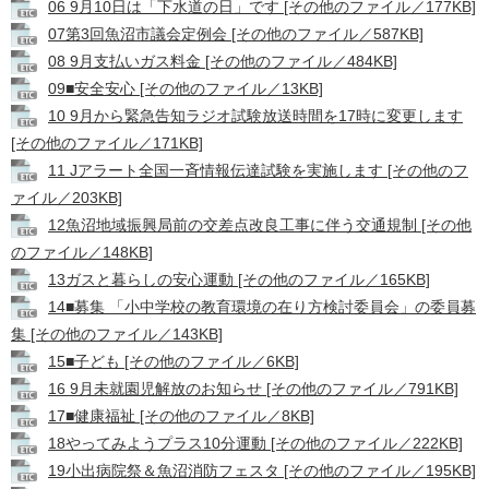
06 9月10日は「下水道の日」です [その他のファイル／177KB]
07第3回魚沼市議会定例会 [その他のファイル／587KB]
08 9月支払いガス料金 [その他のファイル／484KB]
09■安全安心 [その他のファイル／13KB]
10 9月から緊急告知ラジオ試験放送時間を17時に変更します
[その他のファイル／171KB]
11 Jアラート全国一斉情報伝達試験を実施します [その他のフ
ァイル／203KB]
12魚沼地域振興局前の交差点改良工事に伴う交通規制 [その他
のファイル／148KB]
13ガスと暮らしの安心運動 [その他のファイル／165KB]
14■募集 「小中学校の教育環境の在り方検討委員会」の委員募
集 [その他のファイル／143KB]
15■子ども [その他のファイル／6KB]
16 9月未就園児解放のお知らせ [その他のファイル／791KB]
17■健康福祉 [その他のファイル／8KB]
18やってみようプラス10分運動 [その他のファイル／222KB]
19小出病院祭＆魚沼消防フェスタ [その他のファイル／195KB]