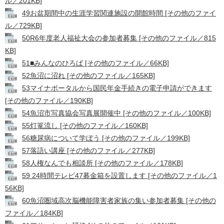
ル／201KB]
49お盆期間中の生涯学習関連施設の開館時間 [その他のファイ
ル／729KB]
50R6年度老人福祉大会の参加者募集 [その他のファイル／815
KB]
51■みんなのひろば [その他のファイル／66KB]
52魚沼に沼れ [その他のファイル／165KB]
53マイナポータルから国民年金手続きの電子申請ができます
[その他のファイル／190KB]
54魚沼市写真協会写真展開催中 [その他のファイル／100KB]
55灯篭流し [その他のファイル／160KB]
56糖尿病について学ぼう [その他のファイル／199KB]
57落語い講座 [その他のファイル／277KB]
58人権なんでも相談所 [その他のファイル／178KB]
59 24時間テレビ47募金箱を設置します [その他のファイル／1
56KB]
60魚沼圏域高次脳機能障害者家族の集い参加者募集 [その他の
ファイル／184KB]