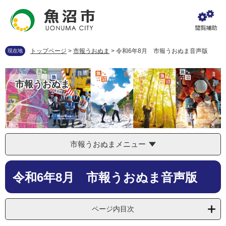
ペ
メ
ー
ニ
ジ
ュ
の
ー
先
を
トップページ
>
市報うおぬま
>
令和6年8月 市報うおぬま音声版
現在地
頭
飛
で
ば
す
し
市報うおぬま
。
て
本
文
へ
市報うおぬまメニュー
本
令和6年8月 市報うおぬま音声版
文
ページ内目次