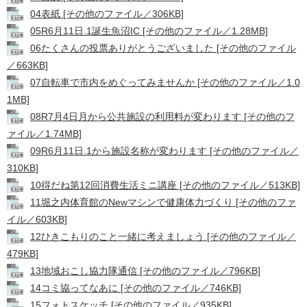
04表紙 [その他のファイル／306KB]
05R6月11日.1誕生魚沼IC [その他のファイル／1.28MB]
06たくさんの投票ありがとうございました [その他のファイル
／663KB]
07自転車で市内をめぐってみませんか [その他のファイル／1.0
1MB]
08R7月4日月から公共施設の利用料が変わります [その他のフ
ァイル／1.74MB]
09R6月11日.1から施設名称が変わります [その他のファイル／
310KB]
10得だね第12回消費生活ミニ講座 [その他のファイル／513KB]
11堀之内体育館のNewマシンで健康体力づくり [その他のファ
イル／603KB]
12ひきこもりのこと一緒に考えましょう [その他のファイル／
479KB]
13地域おこし協力隊通信 [その他のファイル／796KB]
14コミ協ってなあに [その他のファイル／746KB]
15フォトスケッチ [その他のファイル／935KB]