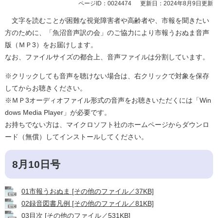
ページID：0024474
更新日：2024年8月9日更新
文字を読むことが困難な視覚障害者や高齢者や、市報を聞きたい
方のために、「魚沼音声訳の会」のご協力により市報うおぬま音声
版（ＭＰ3）をお届けします。
なお、ファイルサイズの都合上、音声ファイルは分割しています。
※クリックしても音声を聴けない場合は、右クリックで対象を保存
してからお聴きください。
※ＭＰ3オーディオファイル形式の音声をお聴きいただくには「Win
dows Media Player」が必要です。
お持ちでない方は、マイクロソフト社のホームページからダウンロ
ード（無償）してインストールしてください。
8月10日号
01市報うおぬま [その他のファイル／37KB]
02録音図書凡例 [その他のファイル／81KB]
03目次 [その他のファイル／531KB]