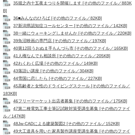
35堀之内十五夜まつりを開催します [その他のファイル／883K
B]
36■みんなのひろば [その他のファイル／82KB]
37新潟県認知症コールセンター [その他のファイル／142KB]
38一緒にウォーキングしませんか [その他のファイル／220KB]
39魚沼映画の専門店 [その他のファイル／197KB]
40第12回うおぬま手もんづら市 [その他のファイル／165KB]
41人権なんでも相談所 [その他のファイル／205KB]
42わくわく広場 [その他のファイル／149KB]
43落語い講座 [その他のファイル／304KB]
44雪国に恋したら [その他のファイル／227KB]
45高齢者と女性のドライビングスクール [その他のファイル／
183KB]
46フリーマーケット出店者募集 [その他のファイル／175KB]
47第二種電気工事士筆記試験対策受講生募集 [その他のファイ
ル／147KB]
48Jw-CADによる建築製図2 [その他のファイル／152KB]
49大工道具を用いた家具製作講座受講生募集 [その他のファイ