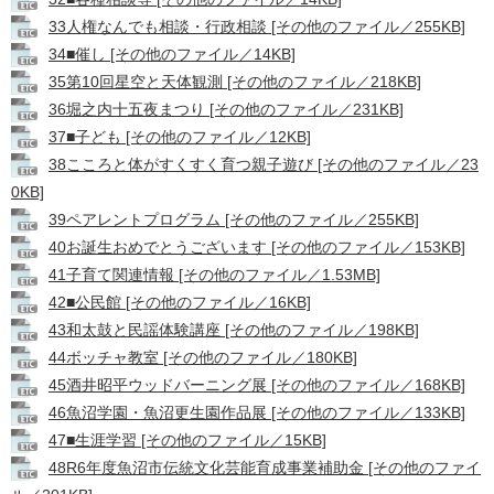
33人権なんでも相談・行政相談 [その他のファイル／255KB]
34■催し [その他のファイル／14KB]
35第10回星空と天体観測 [その他のファイル／218KB]
36堀之内十五夜まつり [その他のファイル／231KB]
37■子ども [その他のファイル／12KB]
38こころと体がすくすく育つ親子遊び [その他のファイル／23
0KB]
39ペアレントプログラム [その他のファイル／255KB]
40お誕生おめでとうございます [その他のファイル／153KB]
41子育て関連情報 [その他のファイル／1.53MB]
42■公民館 [その他のファイル／16KB]
43和太鼓と民謡体験講座 [その他のファイル／198KB]
44ボッチャ教室 [その他のファイル／180KB]
45酒井昭平ウッドバーニング展 [その他のファイル／168KB]
46魚沼学園・魚沼更生園作品展 [その他のファイル／133KB]
47■生涯学習 [その他のファイル／15KB]
48R6年度魚沼市伝統文化芸能育成事業補助金 [その他のファイ