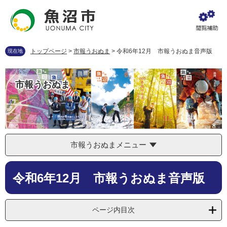
ペ
メ
ー
ニ
ジ
ュ
の
ー
先
を
トップページ
>
市報うおぬま
>
令和6年12月 市報うおぬま音声版
現在地
頭
飛
で
ば
す
し
市報うおぬま
。
て
本
文
へ
市報うおぬまメニュー
本
令和6年12月 市報うおぬま音声版
文
ページ内目次