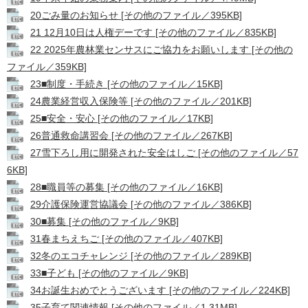
20ごみ量のお知らせ [その他のファイル／395KB]
21 12月10日は人権デーです [その他のファイル／835KB]
22 2025年農林業センサスにご協力をお願いします [その他の
ファイル／359KB]
23■制度・手続き [その他のファイル／15KB]
24農業経営収入保険等 [その他のファイル／201KB]
25■安全・安心 [その他のファイル／17KB]
26普通救命講習会 [その他のファイル／267KB]
27雪下ろし用に開発された安全はしご [その他のファイル／57
6KB]
28■職員等の募集 [その他のファイル／16KB]
29介護保険運営協議会 [その他のファイル／386KB]
30■募集 [その他のファイル／9KB]
31春まちえちご [その他のファイル／407KB]
32冬のエコチャレンジ [その他のファイル／289KB]
33■子ども [その他のファイル／9KB]
34お誕生おめでとうございます [その他のファイル／224KB]
35子育て関連情報 [その他のファイル／1.31MB]