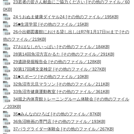
23若者の皆さん献血にご協力ください [その他のファイル／60
0KB]
24うおぬま健康ダイヤル24 [その他のファイル／195KB]
25■生涯学習 [その他のファイル／15KB]
26小出郷図書館における貸し出しはR7年1月17日㈮まで [その
他のファイル／219KB]
27おはなしがいっぱい [その他のファイル／184KB]
28第14回魚沼方言かるた [その他のファイル／291KB]
29遺跡発掘報告会 [その他のファイル／128KB]
30第17回縄文楽検定 [その他のファイル／327KB]
31■スポーツ [その他のファイル／10KB]
32魚沼市元旦マラソン [その他のファイル／211KB]
33魚沼市健康運動教室 [その他のファイル／361KB]
34堀之内体育館トレーニングルーム体験会 [その他のファイル
／203KB]
35■みんなのひろば [その他のファイル／87KB]
36魚沼映画の専門店 [その他のファイル／193KB]
37パラグライダー体験会 [その他のファイル／267KB]