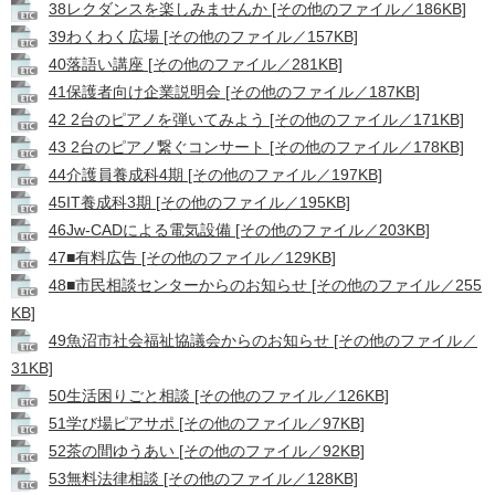
38レクダンスを楽しみませんか [その他のファイル／186KB]
39わくわく広場 [その他のファイル／157KB]
40落語い講座 [その他のファイル／281KB]
41保護者向け企業説明会 [その他のファイル／187KB]
42 2台のピアノを弾いてみよう [その他のファイル／171KB]
43 2台のピアノ繋ぐコンサート [その他のファイル／178KB]
44介護員養成科4期 [その他のファイル／197KB]
45IT養成科3期 [その他のファイル／195KB]
46Jw-CADによる電気設備 [その他のファイル／203KB]
47■有料広告 [その他のファイル／129KB]
48■市民相談センターからのお知らせ [その他のファイル／255
KB]
49魚沼市社会福祉協議会からのお知らせ [その他のファイル／
31KB]
50生活困りごと相談 [その他のファイル／126KB]
51学び場ピアサポ [その他のファイル／97KB]
52茶の間ゆうあい [その他のファイル／92KB]
53無料法律相談 [その他のファイル／128KB]