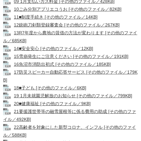
09 1月支払いガス料金 [その他のファイル／428KB]
10ごみ分別アプリエコうお [その他のファイル／82KB]
11■制度手続き [その他のファイル／14KB]
12銃砲刀剣類登録審査会 [その他のファイル／267KB]
13R7年度から農地の賃借の方法が変わります [その他のファイ
ル／685KB]
14■安全安心 [その他のファイル／12KB]
15雪崩発生にご注意ください [その他のファイル／191KB]
16魚沼市消防出初式 [その他のファイル／185KB]
17防災スピーカー自動応答サービス [その他のファイル／179K
B]
18■子ども [その他のファイル／6KB]
19 1月未就園児解放のお知らせ [その他のファイル／799KB]
20■健康福祉 [その他のファイル／9KB]
21要援護世帯等の融雪屋根等に係る費用の助成 [その他のファ
イル／492KB]
22高齢者を対象にした新型コロナ、インフル [その他のファイ
ル／588KB]